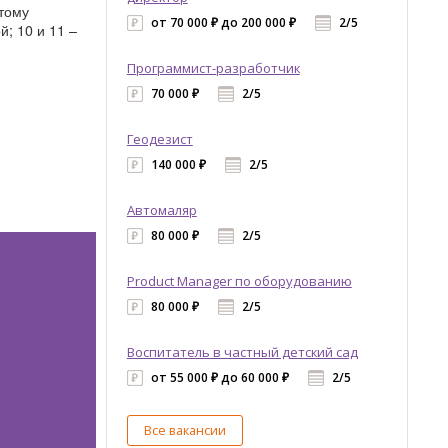
тому
от 70 000 ₽ до 200 000 ₽
2/5
; 10 и 11 –
Программист-разработчик
70 000 ₽
2/5
Геодезист
140 000 ₽
2/5
Автомаляр
80 000 ₽
2/5
Product Manager по оборудованию
80 000 ₽
2/5
Воспитатель в частный детский сад
от 55 000 ₽ до 60 000 ₽
2/5
Все вакансии