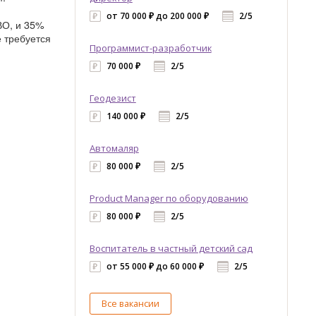
от 70 000 ₽ до 200 000 ₽
2/5
ВО, и 35%
е требуется
Программист-разработчик
70 000 ₽
2/5
Геодезист
140 000 ₽
2/5
Автомаляр
80 000 ₽
2/5
Product Manager по оборудованию
80 000 ₽
2/5
Воспитатель в частный детский сад
от 55 000 ₽ до 60 000 ₽
2/5
Все вакансии