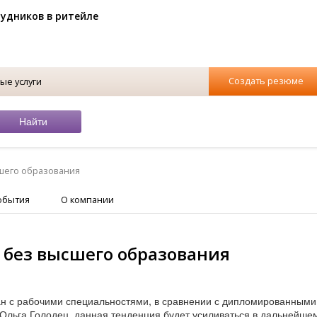
рудников в ритейле
Создать резюме
ые услуги
сшего образования
обытия
О компании
х без высшего образования
дан с рабочими специальностями, в сравнении с дипломированными
 Ольга Голодец, данная тенденция будет усиливаться в дальнейше