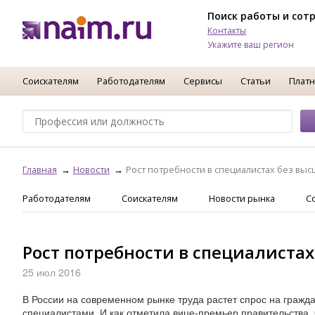
Поиск работы и сот
Контакты
Укажите ваш регион
Соискателям
Работодателям
Сервисы
Статьи
Платн
Главная
Новости
Рост потребности в специалистах без вы
Работодателям
Соискателям
Новости рынка
С
Рост потребности в специалиста
25 июл 2016
В России на современном рынке труда растет спрос на граж
специалистами. И как отметила вице-премьер правительства,