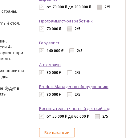
от 70 000 ₽ до 200 000 ₽
2/5
 страны.
Программист-разработчик
лый стол,
70 000 ₽
2/5
вки,
Геодезист
сли 4-
140 000 ₽
2/5
вариант при
омент.
Автомаляр
их появится
80 000 ₽
2/5
 два
Product Manager по оборудованию
е будут в
ать
80 000 ₽
2/5
Воспитатель в частный детский сад
от 55 000 ₽ до 60 000 ₽
2/5
Все вакансии