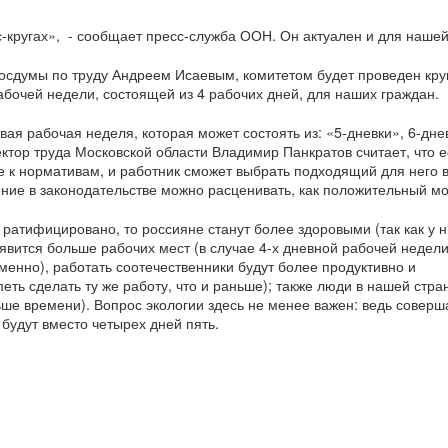
-кругах», - сообщает пресс-служба ООН. Он актуален и для нашей
сдумы по труду Андреем Исаевым, комитетом будет проведен круг
абочей недели, состоящей из 4 рабочих дней, для наших граждан.
я рабочая неделя, которая может состоять из: «5-дневки», 6-дне
ктор труда Московской области Владимир Панкратов считает, что е
 к нормативам, и работник сможет выбрать подходящий для него 
нение в законодательстве можно расценивать, как положительный м
атифицировано, то россияне станут более здоровыми (так как у н
явится больше рабочих мест (в случае 4-х дневной рабочей недели
енно), работать соотечественники будут более продуктивно и
ть сделать ту же работу, что и раньше); также люди в нашей стран
ше времени). Вопрос экологии здесь не менее важен: ведь соверш
 будут вместо четырех дней пять.