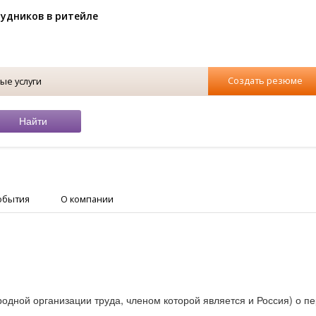
рудников в ритейле
Создать резюме
ые услуги
обытия
О компании
дной организации труда, членом которой является и Россия) о п