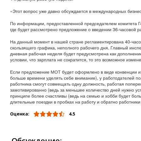
«Этот вопрос уже давно обсуждается в международных бизнес
По информации, предоставленной председателем комитета Го
где будет рассмотрено предложение о введении 36-часовой р
На данный момент в нашей стране регламентирована 40-часова
скользящего графика, неполного рабочего дня. Главный инспе
дневная рабочая неделя будет предусмотрена как дополнение
условии, что зарплата не сократится, то это возможное изме
Если предложение МОТ будет оформлено в виде конвенции и р
больше времени уделять себе внимание), у работодателей по
работника смогут совмещать одну должность, работая поперем
замотивированно (ведь за меньшее количество дней нужно успе
принципе более счастливы (ведь на семью и хобби будет боль
длительные поездки в пробках на работу и обратно работники
Оценка:
4.5
Обсуждение: