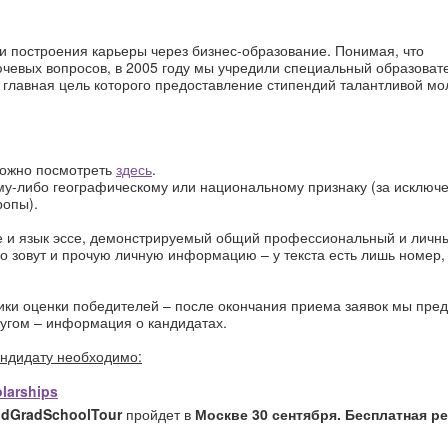
и построения карьеры через бизнес-образование. Понимая, что
ючевых вопросов, в 2005 году мы учредили специальный образова
, главная цель которого предоставление стипендий талантливой м
 можно посмотреть
здесь
.
ому-либо географическому или национальному признаку (за исключ
ропы).
е и язык эссе, демонстрируемый общий профессиональный и личн
его зовут и прочую личную информацию – у текста есть лишь номер,
ки оценки победителей – после окончания приема заявок мы пре
другом – информация о кандидатах.
ндидат
у
необходимо
:
olarships
ld
Grad
School
Tour
пройдет в
Москве 30 сентября. Бесплатная р