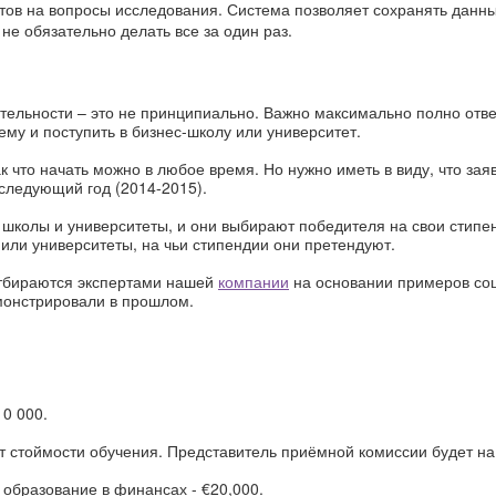
етов на вопросы исследования. Система позволяет сохранять данн
 не обязательно делать все за один раз.
ельности – это не принципиально. Важно максимально полно отве
му и поступить в бизнес-школу или университет.
к что начать можно в любое время. Но нужно иметь в виду, что заяв
 следующий год (2014-2015).
 школы и университеты, и они выбирают победителя на свои стипе
или университеты, на чьи стипендии они претендуют.
отбираются экспертами нашей
компании
на основании примеров со
монстрировали в прошлом.
0 000.
т стоймости обучения. Представитель приёмной комиссии будет на
 образование в финансах -
€20,000.