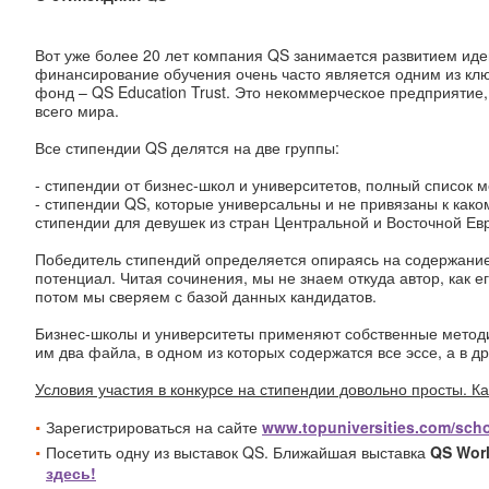
Вот уже более 20 лет компания QS занимается развитием иде
финансирование обучения очень часто является одним из кл
фонд – QS Education Trust. Это некоммерческое предприятие
всего мира.
Все стипендии QS делятся на две группы:
- стипендии от бизнес-школ и университетов, полный список
- стипендии QS, которые универсальны и не привязаны к как
стипендии для девушек из
стран Центральной и Восточной Ев
Победитель стипендий определяется опираясь на содержани
потенциал. Читая сочинения, мы не знаем откуда автор, как 
потом мы сверяем с базой данных кандидатов.
Бизнес-школы и университеты применяют собственные методи
им два файла, в одном из которых содержатся все эссе, а в 
Условия участия в конкурсе на стипендии довольно просты.
Ка
Зарегистрироваться на сайте
www
.topuniversities.com/sch
Посетить одну из выставок QS. Ближайшая выставка
QS
Wor
здесь!