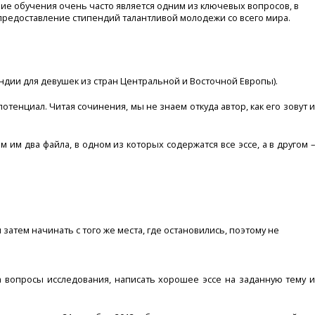
ие обучения очень часто является одним из ключевых вопросов, в
 предоставление стипендий талантливой молодежи со всего мира.
ндии для девушек из стран Центральной и Восточной Европы).
нциал. Читая сочинения, мы не знаем откуда автор, как его зовут и
м два файла, в одном из которых содержатся все эссе, а в другом –
затем начинать с того же места, где остановились, поэтому не
 вопросы исследования, написать хорошее эссе на заданную тему и