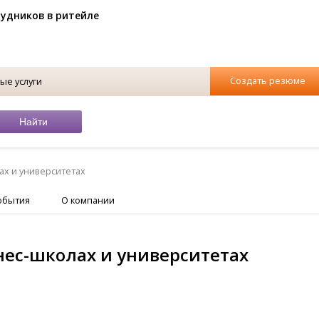
рудников в ритейле
Создать резюме
ые услуги
ах и университетах
обытия
О компании
нес-школах и университетах