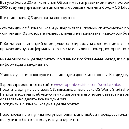
Вот уже более 20 лет компания QS занимается развитием идеи постр
2005 году мы учредили специальный образовательный фонд – QS Educa
Все стипендии QS делятся на две группы:
- стипендии от бизнес-школ и университетов, полный список можно п
- стипендии QS, которые универсальны и не привязаны к какому-либо
Победитель стипендий определяется опираясь на содержание и язык 
прочую личную информацию – у текста есть лишь номер, который пот
Бизнес-школы и университеты применяют собственные методики оценк
информация о кандидатах.
Условия участия в конкурсе на стипендии довольно просты. Кандидат
Зарегистрироваться на сайте
www.topuniversities.com/scholarships
Посетить одну из выставок QS. Ближайшая выставка QS WorldGradScho
Написать эссе на требуемую тему и загрузить его после ответов на во
обязательно делать все за один раз.
Поступить в бизнес-школу или университет.
Перечисленные пункты могут выполняться в любой последовательно
поступить в бизнес-школу или университет.