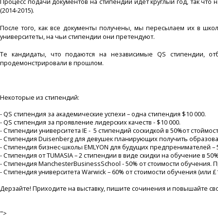
Процесс подачи документов на стипендии идет круглый год, так что н
(2014-2015).
После того, как все документы получены, мы пересылаем их в шко
университеты, на чьи стипендии они претендуют.
Те кандидаты, что подаются на независимые QS стипендии, от
продемонстрировали в прошлом.
Некоторые из стипендий:
- QS стипендия за академические успехи – одна стипендия $10 000.
- QS стипендия за проявление лидерских качеств - $10 000.
- Стипендии университета IE - 5 стипендий соскидкой в 50%от стоймо
- Стипендия Duisenberg для девушек планирующих получить образовани
- Стипендия бизнес-школы EMLYON для будущих предпренимателей – 50
- Стипендия от TUMASIA – 2 стипендии в виде скидки на обучение в 50
- Стипендия ManchesterBusinessSchool - 50% от стоимости обучения. 
- Стипендия университета Warwick – 60% от стоимости обучения (или £1
Дерзайте! Приходите на выставку, пишите сочинения и повышайте св
">