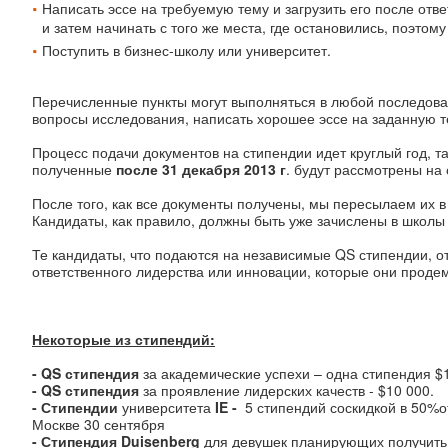
Написать эссе на требуемую тему и загрузить его после отв
и затем начинать с того же места, где остановились, поэтому
Поступить в бизнес-школу или университет.
Перечисленные пункты могут выполняться в любой последоват
вопросы исследования, написать хорошее эссе на заданную те
Процесс подачи документов на стипендии идет круглый год, та
полученные
после 31 декабря 2013 г
. будут рассмотрены на
После того, как все документы получены, мы пересылаем их в
Кандидаты, как правило, должны быть уже зачислены в школы 
Те кандидаты, что подаются на независимые QS стипендии, 
ответственного лидерства или инновации, которые они проде
Некоторые из стипендий:
-
QS
стипендия
за академические успехи – одна стипендия $1
-
QS
стипендия
за проявление лидерских качеств - $10 000.
- Стипендии
университета
IE
-
5 стипендий соскидкой в 50%о
Москве 30 сентября
- Стипендия
Duisenberg
для девушек планирующих получить