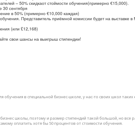
телей – 50% скидкаот стоймости обучения(примерно €15,000).
е 30 сентября
учение в 50% (примерно €10,000 каждая)
 обучения. Представитель приёмной комиссии будет на выставке в 
чения (или
£12,168)
айте свои шансы на выигрыш стипендии!
я обучения в специальной бизнес-школе, у нас-то своих школ таких
е бизнес школы, поэтому и размер стипендий такой большой, но все 
самому оплатить хотя бы 50 процентов от стоимости обучения.