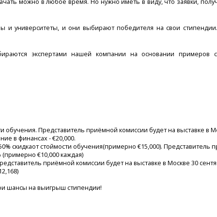
ачать можно в любое время. Но нужно иметь в виду, что заявки, полу
лы и университеты, и они выбирают победителя на свои стипендии
бираются экспертами нашей компании на основании примеров со
сти обучения. Представитель приёмной комиссии будет на выставке в М
е в финансах - €20,000.
% скидкаот стоймости обучения(примерно €15,000). Представитель пр
% (примерно €10,000 каждая)
Представитель приёмной комиссии будет на выставке в Москве 30 сент
2,168)
ои шансы на выигрыш стипендии!