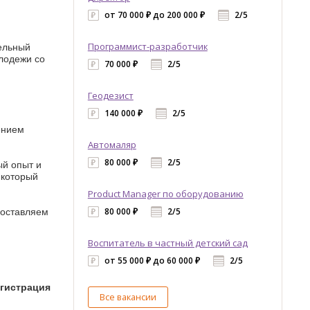
от 70 000 ₽ до 200 000 ₽
2/5
тельный
Программист-разработчик
олодежи со
70 000 ₽
2/5
Геодезист
140 000 ₽
2/5
ением
Автомаляр
80 000 ₽
2/5
ый опыт и
 который
Product Manager по оборудованию
доставляем
80 000 ₽
2/5
Воспитатель в частный детский сад
от 55 000 ₽ до 60 000 ₽
2/5
егистрация
Все вакансии