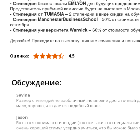
- Стипендия
бизнес-школы
EMLYON
для будущих предпренима
Представитель приёмной комиссии будет на выставке в Москв
- Стипендия от
TUM
ASIA
–
2 стипендии в виде скидки на об
-
Стипендия
Manchester
Business
School
- 50% от стоимости
сентября
- Стипендия университета
Warwick
–
60% от стоимости обу
Дерзайте! Приходите на выставку, пишите сочинения и повыш
Оценка:
4.5
Обсуждение:
Savina
Размер стипендий не заоблачный, но вполне достаточный дл
мало, хорошо, что дается подобный шанс.
Jason
Вот это я понимаю стипендии :) но все таки это специальны
очень хороший стимул усердно учиться, что бы можно было 