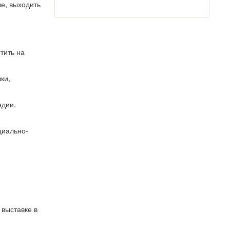
ые, выходить
тить на
ки,
ндии.
циально-
 выставке в