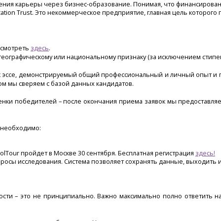
оения карьеры через бизнес-образование. Понимая, что финансирован
tion Trust. Это некоммерческое предприятие, главная цель которого
осмотреть
здесь
.
 географическому или национальному признаку (за исключением стипе
эссе, демонстрируемый общий профессиональный и личный опыт и поте
ом мы сверяем с базой данных кандидатов.
и победителей – после окончания приема заявок мы предоставляем и
у необходимо:
olTour пройдет в Москве 30 сентября. Бесплатная регистрация
здесь!
просы исследования. Система позволяет сохранять данные, выходить и 
сти – это не принципиально. Важно максимально полно ответить на