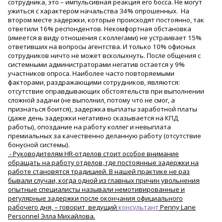
сотрудника, это – импульсивная реакция его босса. Не могут
ужиться с характером начальства 34% опрошенных. На
втором месте задержки, которые происходят постоянно, так
ответили 16% респондентов. Некомфортная обстановка
(имеется в виду отношения с коллегами) не устраивает 15%
ответивших на вопросы агентства. И только 10% офисных
сотрудников ничто не может всколыхнуть. После общения с
системными администраторами негатив остается у 9%
участников опроса. Наиболее часто повторяемыми
факторами, раздражающими сотрудников, являются:
отсутствие оправдывающих обстоятельств при выполнении
сложной задачи (не выполнил, потому что не смог, а
признаться боится), задержка выплаты заработной платы
(даже день задержки негативно сказывается на КПД
работы), опоздание на работу коллег и невыплата
премиальных за качественно деланную работу (отсутствие
бонусной системы).
- Руководителям HR-отделов стоит особое внимание
обращать на работу отделов, где постоянные задержки на
работе становятся традицией. В нашей практике не раз
бывали случаи, когда одной из главных причин увольнения
опытные специалисты называли немотивированные и
регулярные задержки после окончания официального
рабочего дня, – говорит ведущий
консультант
Penny Lane
Personnel Элла Михайлова.