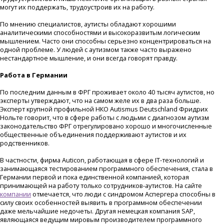
могут их поддержать, трудоустроив их на работу.
По мнению специалистов, аутисты обладают хорошими
аналитическими способностями и высокоразвитым логическим
мышлением. Часто они способны серьезно концентрироваться на
одной проблеме. У людей с аутизмом также часто выражено
нестандартное мышление, и они всегда говорят правду.
Работа в Германии
По последним данным в ФРГ проживает около 40 тысяч аутистов, но
эксперты утверждают, что на самом желе их в два раза больше.
Эксперт крупной профильной НКО Autismus Deutschland Фридрих
Нольте говорит, что в сфере работы с людьми с диагнозом аутизм
законодательство ФРГ отрегулировано хорошо и многочисленные
общественные объединения поддерживают аутистов и их
родственников.
В частности, фирма Auticon, работающая в сфере IT-технологий и
занимающаяся тестированием программного обеспечения, стала в
Германии первой и пока единственной компанией, которая
принимающей на работу только сотрудников-аутистов. На сайте
компании
отмечается, что люди с синдромом Аспергера способны в
силу своих особенностей выявить в программном обеспечении
даже мельчайшие недочеты. Другая немецкая компания SAP,
являющаяся ведущим мировым производителем программного