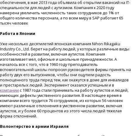
обеспечения, в мае 2013 года объявила об открытии вакансий на IT-
специальности для людей с аутизмом. Компания к 2020 году
намерена увеличить численность таких сотрудников до 1% от
общего количества персонала, а по всем миру в SAP работает 65
тысяч человек
Работа в Японии
Уже несколько десятилетий японская компания Nihon Rikagaku
Industry Co., Ltd. берет на работу людей, у которых различные виды
особенностей в развитии, включая аутистов. Компания
изготавливает мел, офисные и школьные принадлежности. А
началось все с того, что в 1960 году преподаватель
вспомогательной школы попросил руководителя фирмы принять на
работу двух его выпускников, чтобы они ощутили радость
полноценного труда перед тем, как окажутся в доме для инвалидов
и престарелых людей. Эксперимент оказался успешным и в
компании
с 1987 года стали принимать на работу аутистов и людей,
имеющих дефекты умственного развития. В настоящее время в
компании всего трудится 76 сотрудников, из которых 56 человек
имеют различные отклонения в умственном развитии, включая
аутистов, и у более 60 процентов из этого числа людей тяжелая
форма отклонений.
Волонтерство в армии Израиля