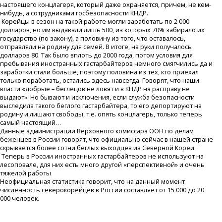
настоящего концлагеря, который даже охраняется, причем, не кем-
нибудь, а сотрудниками госбезопасности КНДР.
Корейцы в сезон на такой работе могли заработать по 2 000
долларов, но им выдавали лишь 500, из которых 70% забирало их
государство (по закону), а половину из того, что оставалось,
отправляли на родину для семей. В итоге, на руки получалось
долларов 80. Так было вплоть до 2000 года, потом условия для
пребывания иностранных гастарбайтеров немного смягчились да и
заработки стали больше, поэтому половина из тех, кто приехал
только поработать, остались здесь навсегда. Говорят, что наши
власти «добрые – беглецов не ловят и в КНДР на расправу не
выдают». Но бывают и исключения, если служба безопасности
выследила такого беглого гастарбайтера, то его депортируют на
родину и лишают свободы, т.е. опять концлагерь, только теперь
самый настоящий…
Данные администрации Верховного комиссара ООН по делам
беженцев в России говорят, что официально сейчас в нашей стране
скрывается более сотни беглых выходцев из Северной Кореи.
Теперь в России иностранных гастарбайтеров не используют на
лесоповале, для них есть много другой «перспективной» и очень
тяжелой работы
Неофициальная статистика говорит, что на данный момент
численность северокорейцев в России составляет от 15 000 до 20
000 человек.