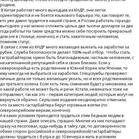
родине.
В Китае работает много выходцев из КНДР, они легче
ориентируются и не боятся языкового барьера. Но, как говорят те,
кто уже давно трудится в нашей стране, в России работать гораздо
выгоднее: у нас можно отложить целых две тысячи долларов за два
года работы! На такие средства можно себе построить прекрасный
дом (не в столице, конечно), и стать зажиточным человеком,
поменяв статус.
В связи с этим из КНДР много желающих выехать на заработки за
рубеж. Служба безопасности делает 100%-ный отбор. Чтобы стать
гастрабайтером, нужно быть благонадежным, честным человеком, с
незапятнанной репутацией себя и своих близких. Если у
северокорейца есть родственник в Южной Корее или Японии, то
ему никогда не выбраться на заработки. Спецслужбы проверяют
личные дела не только желающих уехать, но и всех родственников
до третьего колена. Если хоть тень сомнения будет у чиновника, ни
о какой работе не может быть и речи. Кстати, неженатых тоже не
отправляют, так как это – первая категория людей, которые могут не
вернуться обратно. Сеульские издания неоднократно отмечали,
что за место гастарбайтера берут огромные взятки (по
северокорейским меркам, конечно).
А в каких условиях приходится трудиться этим бедным людям в
нашей стране. Даже описать страшно. Многие из них попадают
сразу на лесоповал, куда-нибудь в тайгу, где, по договоренности
обеих сторон (российской и северокорейской) гастарбайтеры
должны трудиться с 8 утра и до 10 вечера и жить в условиях