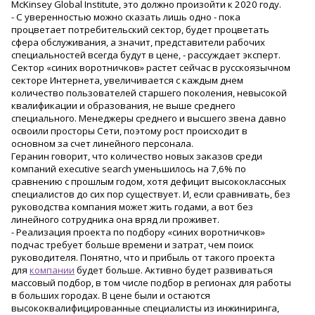
McKinsey Global Institute, это должно произойти к 2020 году.
- С уверенностью можно сказать лишь одно - пока
процветает потребительский сектор, будет процветать
сфера обслуживания, а значит, представители рабочих
специальностей всегда будут в цене, - рассуждает эксперт.
Сектор «синих воротничков» растет сейчас в русскоязычном
секторе Интернета, увеличивается с каждым днем
количество пользователей старшего поколения, невысокой
квалификации и образования, не выше среднего
специального. Менеджеры среднего и высшего звена давно
освоили просторы Сети, поэтому рост происходит в
основном за счет линейного персонала.
Геранин говорит, что количество новых заказов среди
компаний executive search уменьшилось на 7,6% по
сравнению с прошлым годом, хотя дефицит высококлассных
специалистов до сих пор существует. И, если сравнивать, без
руководства компания может жить годами, а вот без
линейного сотрудника она вряд ли проживет.
- Реализация проекта по подбору «синих воротничков»
подчас требует больше времени и затрат, чем поиск
руководителя. Понятно, что и прибыль от такого проекта
для
компании
будет больше. Активно будет развиваться
массовый подбор, в том числе подбор в регионах для работы
в больших городах. В цене были и остаются
высококвалифицированные специалисты из инжиниринга,