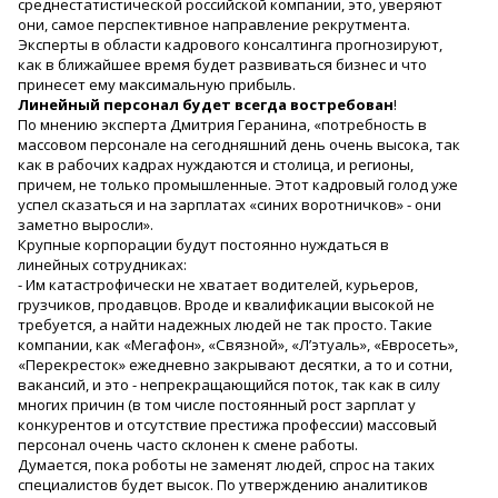
среднестатистической российской компании, это, уверяют
они, самое перспективное направление рекрутмента.
Эксперты в области кадрового консалтинга прогнозируют,
как в ближайшее время будет развиваться бизнес и что
принесет ему максимальную прибыль.
Линейный
персонал
будет
всегда
востребован
!
По мнению эксперта Дмитрия Геранина, «потребность в
массовом персонале на сегодняшний день очень высока, так
как в рабочих кадрах нуждаются и столица, и регионы,
причем, не только промышленные. Этот кадровый голод уже
успел сказаться и на зарплатах «синих воротничков» - они
заметно выросли».
Крупные корпорации будут постоянно нуждаться в
линейных сотрудниках:
- Им катастрофически не хватает водителей, курьеров,
грузчиков, продавцов. Вроде и квалификации высокой не
требуется, а найти надежных людей не так просто. Такие
компании, как «Мегафон», «Связной», «Л’этуаль», «Евросеть»,
«Перекресток» ежедневно закрывают десятки, а то и сотни,
вакансий, и это - непрекращающийся поток, так как в силу
многих причин (в том числе постоянный рост зарплат у
конкурентов и отсутствие престижа профессии) массовый
персонал очень часто склонен к смене работы.
Думается, пока роботы не заменят людей, спрос на таких
специалистов будет высок. По утверждению аналитиков