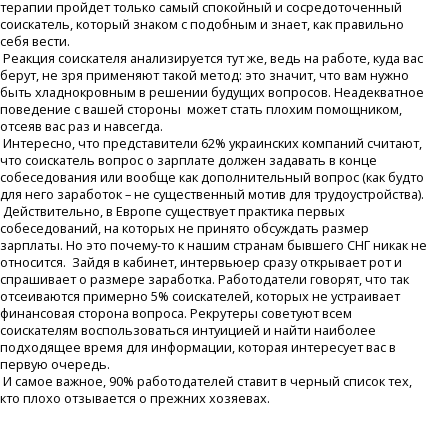
терапии пройдет только самый спокойный и сосредоточенный
соискатель, который знаком с подобным и знает, как правильно
себя вести.
Реакция соискателя анализируется тут же, ведь на работе, куда вас
берут, не зря применяют такой метод: это значит, что вам нужно
быть хладнокровным в решении будущих вопросов. Неадекватное
поведение с вашей стороны может стать плохим помощником,
отсеяв вас раз и навсегда.
Интересно, что представители 62% украинских компаний считают,
что соискатель вопрос о зарплате должен задавать в конце
собеседования или вообще как дополнительный вопрос (как будто
для него заработок – не существенный мотив для трудоустройства).
Действительно, в Европе существует практика первых
собеседований, на которых не принято обсуждать размер
зарплаты. Но это почему-то к нашим странам бывшего СНГ никак не
относится. Зайдя в кабинет, интервьюер сразу открывает рот и
спрашивает о размере заработка. Работодатели говорят, что так
отсеиваются примерно 5% соискателей, которых не устраивает
финансовая сторона вопроса. Рекрутеры советуют всем
соискателям воспользоваться интуицией и найти наиболее
подходящее время для информации, которая интересует вас в
первую очередь.
И самое важное, 90% работодателей ставит в черный список тех,
кто плохо отзывается о прежних хозяевах.