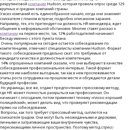
рекрутинговой
компании
Hudson, которая провела опрос среди 129
крупных и средних компаний страны.
У всех компаний есть единообразное начало, когда они знакомят
соискателя с планом встречи, подробно описанном заранее.
Например, тех, кто претендует на должность HR-менеджера, ждет
общение в неформальной обстановке. Многие ставят рассказ о
компании
на первое место, так, 12% работодателей начинают
беседу именно с этого пункта плана.
Очень популярным на сегодня остается собеседование по
компетенциям, отмечают специалисты компании Hudson. Формат
такого собеседования предельно сжат: это требуемые от
кандидата качества и должностные компетенции.
14% опрошенных компаний сказали, что они выбирают в качестве
собеседования профессиональное интервью. Такой формат
кажется им наиболее выгодным, так как в нем прослеживаются
этапы роста сотрудника на прошлом месте и обсуждаются детали
будущей профессии.
Но украинцы, все же, отдают предпочтение стрессовому методу,
где HR может полностью раскрыться как профессионал. Он
начинает с опоздания, потом применяет технику «плохо-хороший
полицейский», может делать вид, что проверяет рекомендации
прямо на собеседовании.
Вопросы, как того требует стрессовый метод, сыплются на
соискателя градом. Они могут быть неожиданными и дерзкими,
личными и затрагивающие ваши внутренние чувства,
пересекающими личное пространство. Поэтому метод стресс-