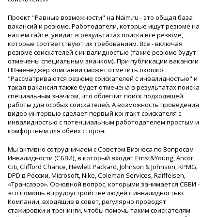
Проект "Равные возможности" на Naim.ru - это общая база
вакансий и резюме.
Работодатели, которые ищут резюме на
нашем сайте, увидят в результатах поиска все резюме,
которые соответствуют их требованиям. Все - включая
резюме соискателей с инвалидностью (такие резюме будут
отмечены специальным значком). При публикации вакансии
HR-менеджер компании сможет отметить окошко
"Рассматриваются резюме соискателей с инвалидностью"
и
такая вакансия также будет отмечена в результатах поиска
специальным значком, что облегчит поиск подходящей
работы для особых соискателей. А возможность проведения
видео-интервью сделает первый контакт соискателя с
инвалидностью с потенциальным работодателем простым и
комфортным для обеих сторон.
Мы активно сотрудничаем с
Советом Бизнеса по Вопросам
Инвалидности (СБВИ),
в который входят Ernst&Young, Ancor,
Citi, Clifford Chance, Hewlett Packard, Johnson & Johnson, KPMG,
DPD в России, Microsoft, Nike, Coleman Services, Raiffeisen,
«Трансаэро». Основной вопрос, которыми занимается СБВИ -
это помощь в трудоустройстве людей с инвалидностью.
Компании, входящие в совет, регулярно проводят
стажировки и тренинги, чтобы помочь таким соискателям