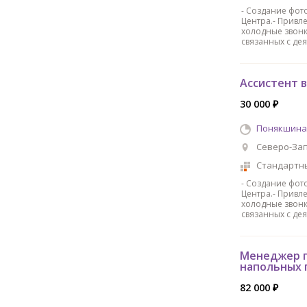
- Создание фото
Центра.- Привле
холодные звонк
связанных с дея
Ассистент 
30 000 ₽
Понякшина 
Северо-Зап
Стандартн
- Создание фото
Центра.- Привле
холодные звонк
связанных с дея
Менеджер 
напольных 
82 000 ₽