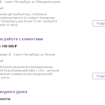
Санкт-Петербург, м. Обводной канал
ый
анию-дистрибьютора, стабильно
еимущественно по Северо-Западному
-Петербургу уже более 13 лет, требуется
Подр
жер по прод
о работе с клиентами
о 100 000 ₽
сонал
Санкт-Петербург, м. Лесная
ый
ей базой заказчиков и формирование
ой базы.Взаимодействие с CALL - центром
авление коммерческих предложений,
Подр
 расче
водного урока
нности