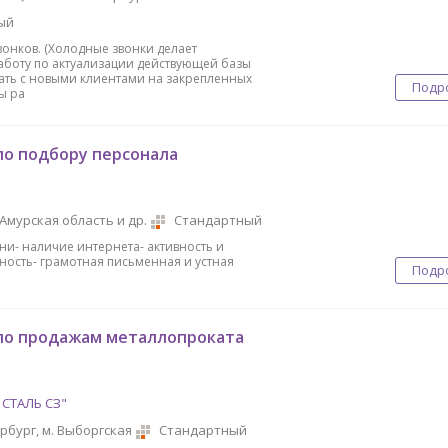
ый
вонков. (Холодные звонки делает
аботу по актуализации действующей базы
ать с новыми клиентами на закрепленных
Подр
ы ра
o пoдбоpу перcонaла
Амурская область и др.
Стандартный
ени- наличие интернета- активность и
ость- грамотная письменная и устная
Подр
о продажам металлопроката
 СТАЛЬ СЗ"
рбург, м. Выборгская
Стандартный