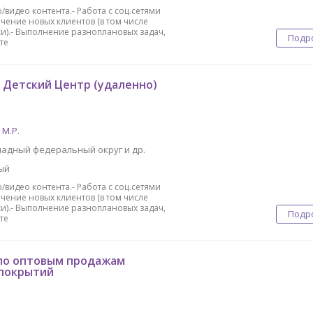
/видео контента.- Работа с соц.сетями
чение новых клиентов (в том числе
и).- Выполнение разноплановых задач,
Подр
те
в Детский Центр (удаленно)
М.Р.
адный федеральный округ и др.
ый
/видео контента.- Работа с соц.сетями
чение новых клиентов (в том числе
и).- Выполнение разноплановых задач,
Подр
те
по оптовым продажам
покрытий