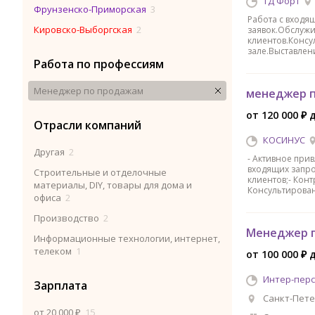
ТД Форт
Фрунзенско-Приморская
3
Работа с входя
Кировско-Выборгская
2
заявок.Обслуж
клиентов.Консу
зале.Выставлен
Работа по профессиям
Менеджер по продажам
менеджер 
от 120 000 ₽ 
Отрасли компаний
КОСИНУС
Другая
2
- Активное при
входящих запро
Строительные и отделочные
клиентов;- Конт
материалы, DIY, товары для дома и
Консультирован
офиса
2
Производство
2
Менеджер п
Информационные технологии, интернет,
телеком
1
от 100 000 ₽ 
Интер-пер
Зарплата
Санкт-Пете
от 20 000 ₽
15