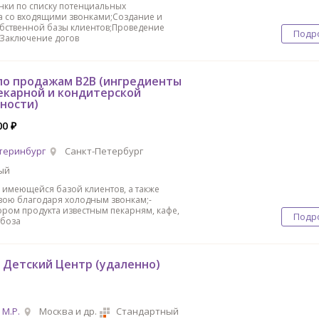
нки по списку потенциальных
а со входящими звонками;Создание и
бственной базы клиентов;Проведение
Подр
;Заключение догов
о продажам B2B (ингредиенты
екарной и кондитерской
ности)
00 ₽
теринбург
Санкт-Петербург
ый
е имеющейся базой клиентов, а также
вою благодаря холодным звонкам;-
ором продукта известным пекарням, кафе,
Подр
ебоза
в Детский Центр (удаленно)
М.Р.
Москва и др.
Стандартный