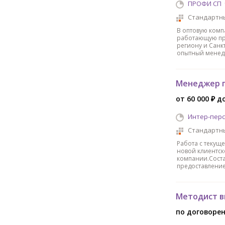
ПРОФИ СП
Стандартн
В оптовую комп
работающую пр
региону и Санкт
опытный менед
Менеджер п
от 60 000 ₽ д
Интер-пер
Стандартн
Работа с текущ
новой клиентск
компании.Сост
предоставление
Методист в
по договоре