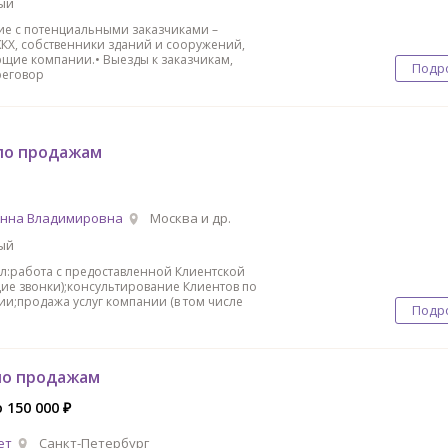
ый
ие с потенциальными заказчиками –
КХ, собственники зданий и сооружений,
щие компании.• Выезды к заказчикам,
Подр
реговор
по продажам
Анна Владимировна
Москва и др.
ый
:работа с предоставленной Клиентской
ие звонки);консультирование Клиентов по
ии;продажа услуг компании (в том числе
Подр
по продажам
о 150 000 ₽
ет
Санкт-Петербург