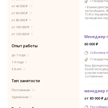
Стандартн
от 40 000 ₽
11
• Взаимодейств
застройщики, Ж
от 60 000 ₽
11
ТСЖ и Управляю
проведение пе
от 80 000 ₽
9
от 100 000 ₽
7
от 120 000 ₽
5
Менеджер 
60 000 ₽
Опыт работы
Соболева 
до 1 года
2
Стандартн
1-3 года
5
Ваш функционал
3-6 лет
2
базой (исходящ
услугам компан
составление
Тип занятости
Постоянная
16
менеджер 
Удалённая
2
от 80 000 ₽ д
РестоМарк