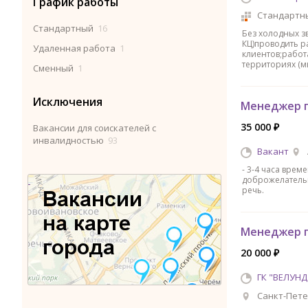
График работы
Стандартн
Стандартный
16
Без холодных з
КЦ)проводить р
Удаленная работа
1
клиентов;работ
территориях (м
Сменный
1
Исключения
Mенeджер п
35 000 ₽
Вакансии для соискателей с
инвалидностью
93
Вакант
- 3-4 часа врем
доброжелательн
речь.
Менеджер п
20 000 ₽
ГК "ВЕЛУНД
Санкт-Пете