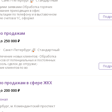
Санкт-Петербург
Стандартный
щими заявками.Обработка горячих
ивание приходящих в офис
льтации по телефону и в выставочном
Подр
ие счетов в 1С, оформл
по продажам
до 250 000 ₽
Санкт-Петербург
Стандартный
влечение новых клиентов;- Обработка
сов от потенциальных и постоянных
роль сделок до отгрузки;-
Подр
ие клиентов по во
о продажам в сфере ЖКХ
до 200 000 ₽
сонал
рбург, м. Комендантский проспект