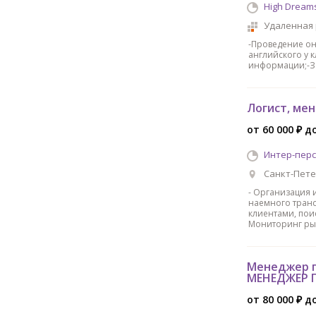
High Dream
Удаленная
-Проведение он
английского у 
информации;-За
Логист, ме
от 60 000 ₽ до
Интер-пер
Санкт-Пете
- Организация 
наемного транс
клиентами, пои
Мониторинг ры
Менеджер п
МЕНЕДЖЕР 
от 80 000 ₽ д