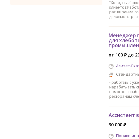
"Холодные" зво
клиентов;Работ
расширение со
деловых встреч
Менеджер п
для хлебоп
промышлен
от 100 ₽ до 2
Алитет-Ека
Стандартн
- работать с уж
нарабатывать с
помогать с выб
ресторанам хл
Ассистент 
30 000 ₽
Понякшина 