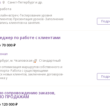
s
Санкт-Петербург и др.
 работа
лайн-встреч;-Тестирование уровня
клиентов;-Презентация уроков -Заполнение
Подр
пись клиентов на занятия.
неджер по работе с клиентами
 70 000 ₽
сонал
рбург, м. Чкаловская
Стандартный
и оптимизация маршрутов собственного и
порта- Работа с существующими
ск новых клиентов, заключение договоров-
Подр
нка у
о сопровождению заказов,
ПО ПРОДАЖАМ
о 120 000 ₽