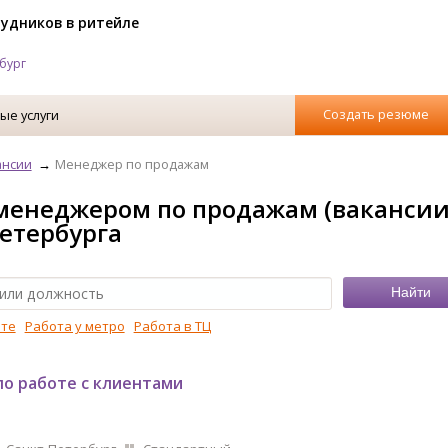
рудников в ритейле
бург
Создать резюме
ые услуги
ансии
Менеджер по продажам
менеджером по продажам (вакансии
етербурга
рте
Работа у метро
Работа в ТЦ
о работе с клиентами