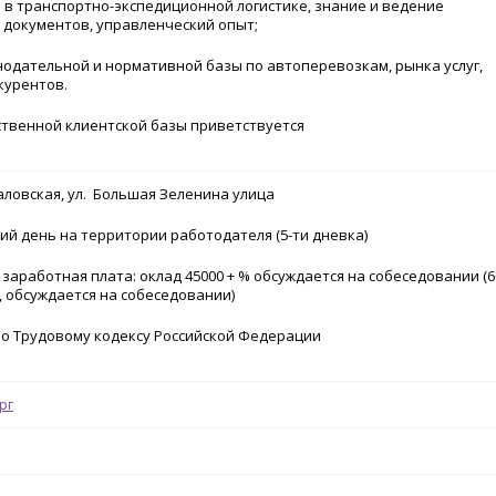
 в транспортно-экспедиционной логистике, знание и ведение
 документов, управленческий опыт;
нодательной и нормативной базы по автоперевозкам, рынка услуг,
курентов.
ственной клиентской базы приветствуется
Чкаловская, ул. Большая Зеленина улица
й день на территории работодателя (5-ти дневка)
заработная плата: оклад 45000 + % обсуждается на собеседовании (6
, обсуждается на собеседовании)
о Трудовому кодексу Российской Федерации
рг