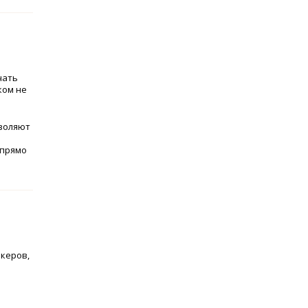
чать
ком не
зволяют
 прямо
керов,