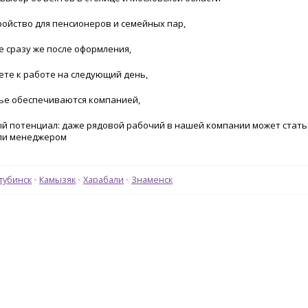
йство для пенсионеров и семейных пар,
сразу же после оформления,
е к работе на следующий день,
е обеспечиваются компанией,
потенциал: даже рядовой рабочий в нашей компании может стать
ли менеджером
тубинск
Камызяк
Харабали
Знаменск