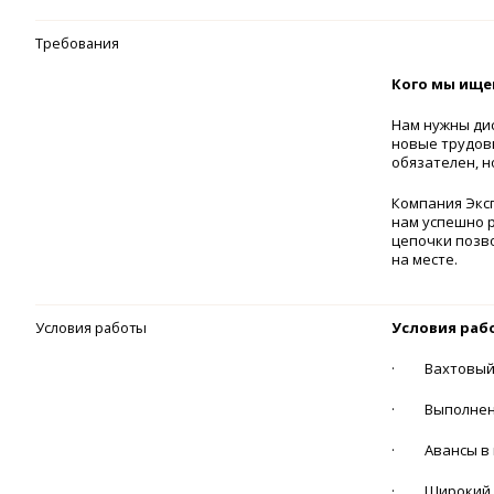
Требования
Кого мы ище
Нам нужны ди
новые трудов
обязателен, 
Компания Экс
нам успешно 
цепочки позв
на месте.
Условия работы
Услов
· Вахтовый 
· Выполнение
· Авансы в к
· Широкий вы