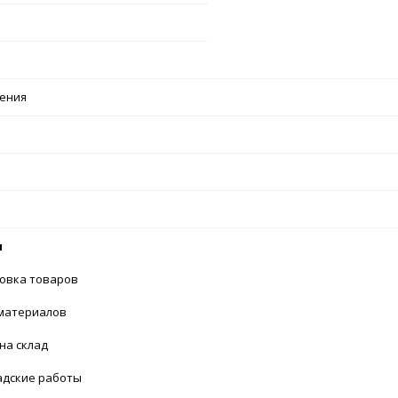
чения
нности
вка товаров
атериалов
а склад
дские работы