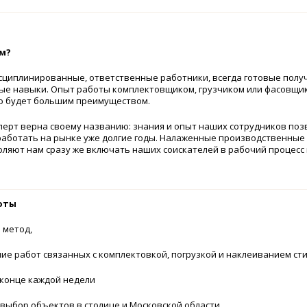
м?
сциплинированные, ответственные работники, всегда готовые полу
ые навыки. Опыт работы комплектовщиком, грузчиком или фасовщи
но будет большим преимуществом.
перт верна своему названию: знания и опыт наших сотрудников по
работать на рынке уже долгие годы. Налаженные производственные
оляют нам сразу же включать наших соискателей в рабочий процесс
ия работы
метод,
 работ связанных с комплектовкой, погрузкой и наклеиванием сти
онце каждой недели
бор объектов в столице и Московской области