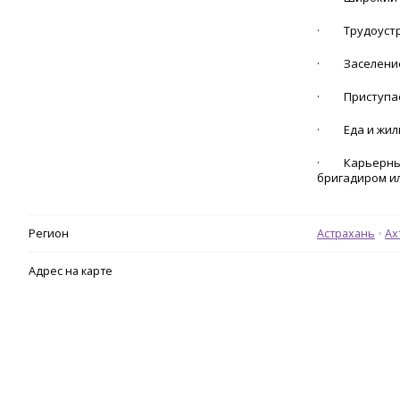
· Трудоустро
· Заселение 
· Приступает
· Еда и жиль
· Карьерный 
бригадиром и
Регион
Астрахань
Ах
Адрес на карте