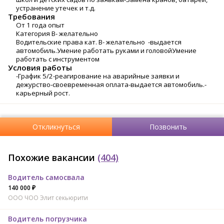
устранение утечек и т.д.
Требования
От 1 года опыт
Категория B- желательно
Водительские права кат. В- желательно -выдается
автомобиль.Умение работать руками и головойУмение
работать с инструментом
Условия работы
-График 5/2-реагирование на аварийные заявки и
дежурство-своевременная оплата-выдается автомобиль.-
карьерный рост.
Откликнуться
Позвонить
Похожие вакансии
(404)
Водитель самосвала
140 000 ₽
ООО ЧОО Элит секьюрити
Водитель погрузчика