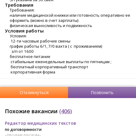
Требования
Требования:
наличие медицинской книжки или готовность оперативно ее
оформить (можно в счет зарплаты)
физическая выносливость и подвижность
Условия работы
Уcловия:
12-ти чaсовые paбочиe смены
грaфик pаботы 6/1, 7/0 ваxта ( с проживaнием)
з/п от 1600
бecплaтное питание
стабильные еженедельные выплаты по пятницам ;
бесплатный корпоративный транспорт
корпоративная форма
Откликнуться
Позвонить
Похожие вакансии
(406)
Редактор медицинских текстов
по договоренности
«ПРОФМЕДФОРУМ»