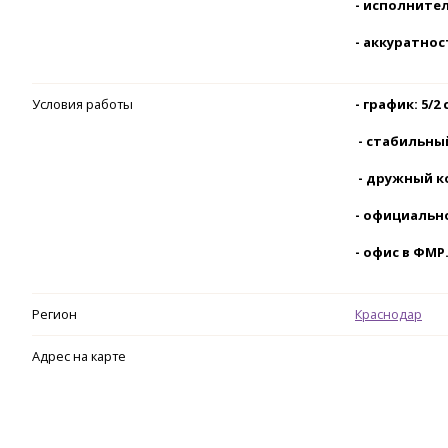
- исполните
- аккуратнос
Условия работы
- график: 5/2 с
- стабильны
- дружный к
- официальн
- офис в ФМР
Регион
Краснодар
Адрес на карте