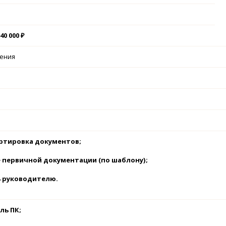
40 000 ₽
чения
ортировка документов;
е первичной документации (по шаблону);
ь руководителю.
ль ПК;