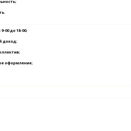
льность;
ть.
 9-00 до 18-00;
й доход;
оллектив;
ое оформление;
.