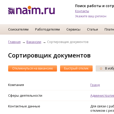
Поиск работы и сот
Контакты
Укажите ваш регион
Соискателям
Работодателям
Сервисы
Статьи
Платн
Главная
Вакансии
Сортировщик документов
Сортировщик документов
Откликнуться на вакансию
Быстрый отклик
В изб
Компания
Гранд
Сферы деятельности
Администрати
Контактные данные
Для связи с р
откликом с ре