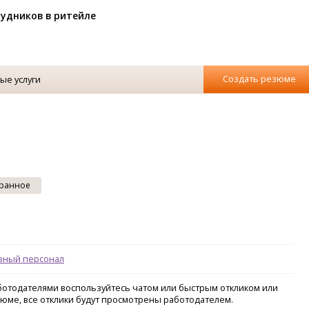
рудников в ритейле
Создать резюме
ые услуги
ранное
вный персонал
аботодателями воспользуйтесь чатом или быстрым откликом или
зюме, все отклики будут просмотрены работодателем.