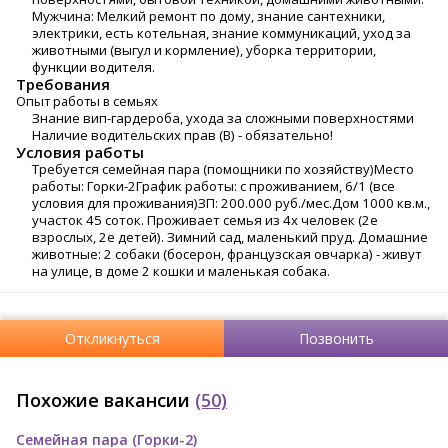
Мужчина: Мелкий ремонт по дому, знание сантехники,
электрики, есть котельная, знание коммуникаций, уход за
животными (выгул и кормление), уборка территории,
функции водителя.
Требования
Опыт работы в семьях
Знание вип-гардероба, ухода за сложными поверхностями
Наличие водительских прав (В) - обязательно!
Условия работы
Требуется семейная пара (помощники по хозяйству)Место
работы: Горки-2График работы: с проживанием, 6/1 (все
условия для проживания)ЗП: 200.000 руб./мес.Дом 1000 кв.м.,
участок 45 соток. Проживает семья из 4х человек (2е
взрослых, 2е детей). Зимний сад, маленький пруд. Домашние
животные: 2 собаки (босерон, французская овчарка) - живут
на улице, в доме 2 кошки и маленькая собака.
Откликнуться
Позвонить
Похожие вакансии
(50)
Семейная пара (Горки-2)