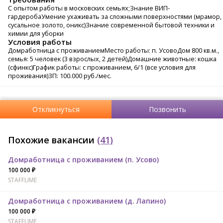
С опытом работы в московских семьях;Знание ВИП-
гардеробаУмение ухаживать за сложными поверхностями (мрамор,
сусальное золото, оникс)Знание современной бытовой техники и
химии для уборки
Условия работы
Домработница с проживаниемМесто работы: п. УсовоДом 800 кв.м.,
семья: 5 человек (3 взрослых, 2 детей)Домашние животные: кошка
(сфинкс)График работы: с проживанием, 6/1 (все условия для
проживания)ЗП: 100.000 руб./мес.
Откликнуться
Позвонить
Похожие вакансии
(41)
Домработница с проживанием (п. Усово)
100 000 ₽
STAFFLIME
Домработница с проживанием (д. Лапино)
100 000 ₽
STAFFLIME