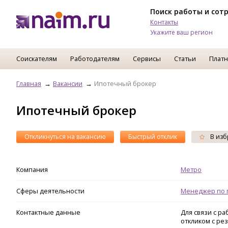
Поиск работы и сот
Контакты
Укажите ваш регион
Соискателям
Работодателям
Сервисы
Статьи
Платн
Главная
Вакансии
Ипотечный брокер
Ипотечный брокер
Откликнуться на вакансию
Быстрый отклик
В изб
Компания
Метро
Сферы деятельности
Менеджер по 
Контактные данные
Для связи с р
откликом с ре