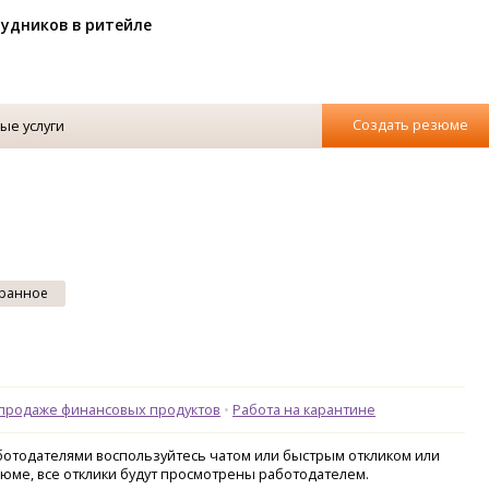
рудников в ритейле
Создать резюме
ые услуги
ранное
продаже финансовых продуктов
Работа на карантине
аботодателями воспользуйтесь чатом или быстрым откликом или
зюме, все отклики будут просмотрены работодателем.