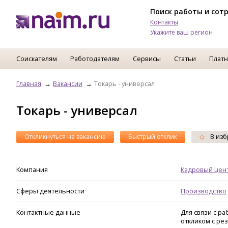
Поиск работы и сот
Контакты
Укажите ваш регион
Соискателям
Работодателям
Сервисы
Статьи
Платн
Главная
Вакансии
Токарь - универсал
Токарь - универсал
Откликнуться на вакансию
Быстрый отклик
В изб
Компания
Кадровый цент
Сферы деятельности
Производство
Контактные данные
Для связи с р
откликом с ре