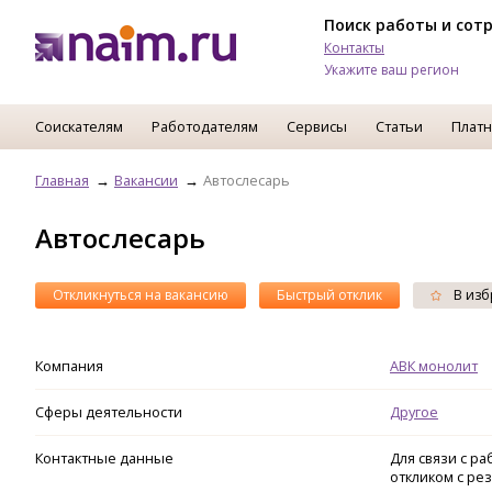
Поиск работы и сот
Контакты
Укажите ваш регион
Соискателям
Работодателям
Сервисы
Статьи
Платн
Главная
Вакансии
Автослесарь
Автослесарь
Откликнуться на вакансию
Быстрый отклик
В изб
Компания
АВК монолит
Сферы деятельности
Другое
Контактные данные
Для связи с р
откликом с ре