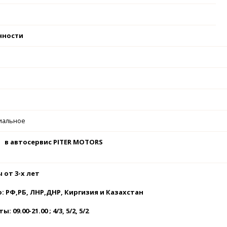
нности
иальное
в автосервис
PITER MOTORS
 от 3-х лет
 РФ,РБ, ЛНР,ДНР, Киргизия и Казахстан
 09.00-21.00 ; 4/3, 5/2, 5/2