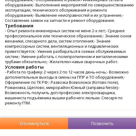
оборудования;- Выполнение мероприятий по совершенствованию
эксплуатации, технического обслуживания и ремонта
оборудования;- Выявление неисправностей и их устранение;-
Составление заявок на запчасти и ремонт оборудования.
Требования
- Опыт ремонта инженерных систем не мене 2-х лет;- Среднее
профессиональное или техническое образование;- Знание основ
механики, слесарного дела, систем отопления;- Знание
компрессорных систем, вентиляционных и гидравлических
приветствуется;- Умение разбираться в схемах обслуживаемых
систем;- Умение работать с полипропиленом и металлическими
трубами обязательно;- Желателен навык сварочных работ.
Условия работы
- Работа по графику: 2 через 2 по 12 часов день-ночь;- Возможно
дополнительные выходы в смены на ППР и ТО оборудования;-
Оформление по ТК РФ;- Развозка Всеволожск (Котово поле),
Романовка, Щеглово, микрорайон Южный (заправка Neste);-
Возможность получить доп.профессию электросварщика,
машиниста подъёмника вышки-рабочего люльки. Слесаря по
ремонту ГПМ.
Откликнуться
Позвонить