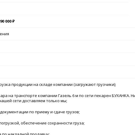
90 000 ₽
чения
грузка продукции на складе компании (загружают грузчики);
вара на транспорте компании Газель 6 м по сети пекарен БУХАНКА. Н
нашей сети доставляем только мы;
документации по приему и сдаче грузов;
 погрузкой, обеспечение сохранности груза;
а по накладной продавцу;