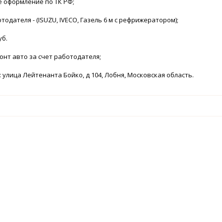
 оформление по ТК РФ;
тодателя - (ISUZU, IVECО, Газель 6 м с рефрижератором);
уб.
монт авто за счет работодателя;
: улица Лейтенанта Бойко, д 104, Лобня, Московская область.