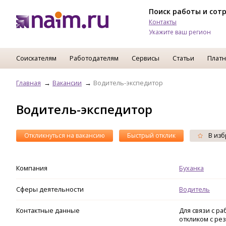
Поиск работы и сот
Контакты
Укажите ваш регион
Соискателям
Работодателям
Сервисы
Статьи
Платн
Главная
Вакансии
Водитель-экспедитор
Водитель-экспедитор
Откликнуться на вакансию
Быстрый отклик
В изб
Компания
Буханка
Сферы деятельности
Водитель
Контактные данные
Для связи с р
откликом с ре