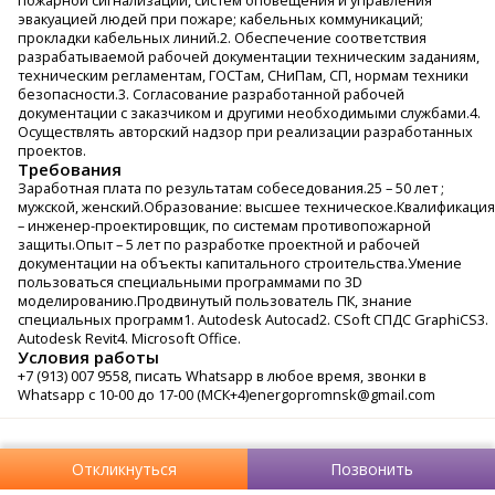
пожарной сигнализации, систем оповещения и управления
эвакуацией людей при пожаре; кабельных коммуникаций;
прокладки кабельных линий.2. Обеспечение соответствия
разрабатываемой рабочей документации техническим заданиям,
техническим регламентам, ГОСТам, СНиПам, СП, нормам техники
безопасности.3. Согласование разработанной рабочей
документации с заказчиком и другими необходимыми службами.4.
Осуществлять авторский надзор при реализации разработанных
проектов.
Требования
Заработная плата по результатам собеседования.25 – 50 лет ;
мужской, женский.Образование: высшее техническое.Квалификация
– инженер-проектировщик, по системам противопожарной
защиты.Опыт – 5 лет по разработке проектной и рабочей
документации на объекты капитального строительства.Умение
пользоваться специальными программами по 3D
моделированию.Продвинутый пользователь ПК, знание
специальных программ1. Autodesk Autocad2. CSoft СПДС GraphiCS3.
Autodesk Revit4. Microsoft Office.
Условия работы
+7 (913) 007 9558, писать Whatsapp в любое время, звонки в
Whatsapp с 10-00 до 17-00 (МСК+4)energopromnsk@gmail.com
Откликнуться
Позвонить