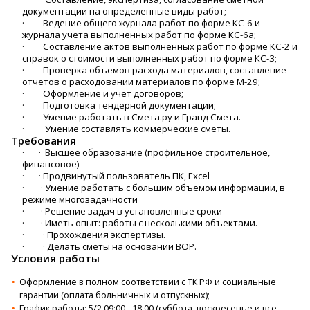
документации на определенные виды работ;
· Ведение общего журнала работ по форме КС-6 и
журнала учета выполненных работ по форме КС-6а;
· Составление актов выполненных работ по форме КС-2 и
справок о стоимости выполненных работ по форме КС-3;
· Проверка объемов расхода материалов, составление
отчетов о расходовании материалов по форме М-29;
· Оформление и учет договоров;
· Подготовка тендерной документации;
· Умение работать в Смета.ру и Гранд Смета.
· Умение составлять коммерческие сметы.
Требования
· · Высшее образование (профильное строительное,
финансовое)
· · Продвинутый пользователь ПК, Excel
· · Умение работать с большим объемом информации, в
режиме многозадачности
· · Решение задач в установленные сроки
· · Иметь опыт: работы с несколькими объектами.
· · Прохождения экспертизы.
· · Делать сметы на основании ВОР.
Условия работы
Оформление в полном соответствии с ТК РФ и социальные
гарантии (оплата больничных и отпускных);
График работы: 5/2 09:00 - 18:00 (суббота, воскресенье и все