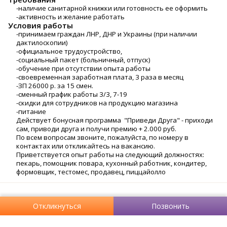
-наличие санитарной книжки или готовность ее оформить
-активность и желание работать
Условия работы
-принимаем граждан ЛНР, ДНР и Украины (при наличии
дактилоскопии)
-официальное трудоустройство,
-социальный пакет (больничный, отпуск)
-обучение при отсутствии опыта работы
-своевременная заработная плата, 3 раза в месяц
-ЗП 26000 р. за 15 смен.
-сменный график работы 3/3, 7-19
-скидки для сотрудников на продукцию магазина
-питание
Действует бонусная программа "Приведи Друга" - приходи
сам, приводи друга и получи премию + 2.000 руб.
По всем вопросам звоните, пожалуйста, по номеру в
контактах или откликайтесь на вакансию.
Приветствуется опыт работы на следующий должностях:
пекарь, помощник повара, кухонный работник, кондитер,
формовщик, тестомес, продавец, пиццайолло
Откликнуться
Позвонить