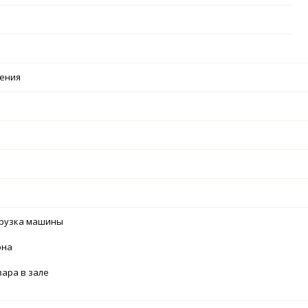
чения
грузка машины
она
вара в зале