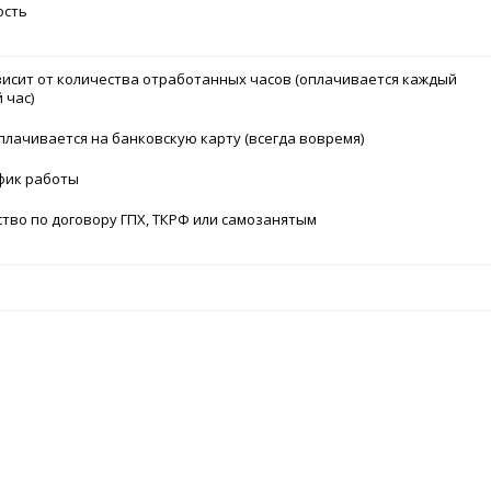
ость
висит от количества отработанных часов (оплачивается каждый
 час)
плачивается на банковскую карту (всегда вовремя)
афик работы
ство по договору ГПХ, ТКРФ или самозанятым