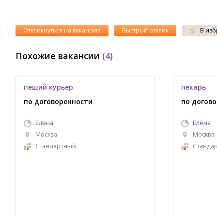
Откликнуться на вакансию
Быстрый отклик
В изб
Похожие вакансии
(4)
пеший курьер
пекарь
по договоренности
по догов
Елена
Елена
Москва
Москва
Стандартный
Станда