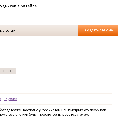
рудников в ритейле
Создать резюме
ые услуги
ранное
р
Грузчик
аботодателями воспользуйтесь чатом или быстрым откликом или
зюме, все отклики будут просмотрены работодателем.