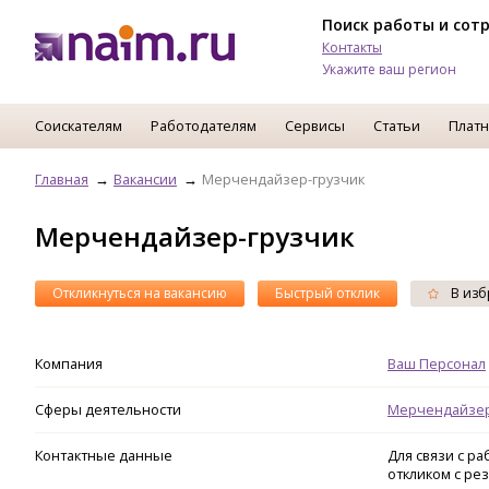
Поиск работы и сот
Контакты
Укажите ваш регион
Соискателям
Работодателям
Сервисы
Статьи
Платн
Главная
Вакансии
Мерчендайзер-грузчик
Мерчендайзер-грузчик
Откликнуться на вакансию
Быстрый отклик
В изб
Компания
Ваш Персонал
Сферы деятельности
Мерчендайзе
Контактные данные
Для связи с р
откликом с ре