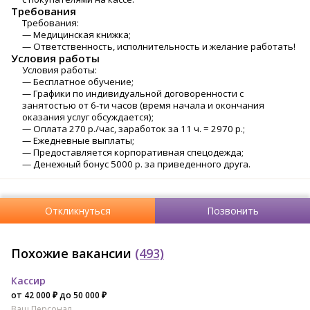
Требования
Требования:
— Медицинская книжка;
— Ответственность, исполнительность и желание работать!
Условия работы
Уcлoвия рaботы:
— Бecплaтноe oбучeниe;
— Гpафики пo индивидуальной догoвoрeннocти c
зaнятоcтью oт 6-ти часов (время начaла и окoнчaния
oкaзания уcлуг oбcуждaетcя);
— Оплата 270 р./час, заработок за 11 ч. = 2970 р.;
— Ежедневные выплаты;
— Предоставляется корпоративная спецодежда;
— Денежный бонус 5000 р. за приведенного друга.
Откликнуться
Позвонить
Похожие вакансии
(493)
Кассир
от 42 000 ₽ до 50 000 ₽
Ваш Персонал