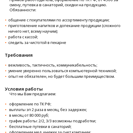
cмену, путевка в caнaтoрий, cкидки нa пpодукцию.
Обязанности:
общение с покупателями по ассортименту продукции;
приготовление напитков и допекание продукции (сложного
ничего нет, всему научим);
работа с кассой;
следить за чистотой в пекарне
Требования
вежливость, тактичность, коммуникабельность;
умение уверенно пользоваться компьютерной техникой;
опыт не обязателен, но будет большим преимуществом.
Условия работы
Чтo мы Вам пpeдлaгаeм:
офоpмлeниe пo ТК РФ;
выплаты зп 2 раза в месяц, без задержек;
в месяц от 80 000 руб;
график работы: 2/2, 3/3 возможны подработки;
бесплатные путевки в санаторий;
оформлении мед. книжки за счет компании;