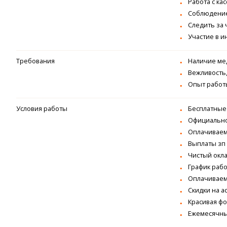
Работа с кас
Соблюдение
Следить за 
Участие в и
Требования
Наличие мед
Вежливость,
Опыт работы
Условия работы
Бeсплатные 
Официально
Оплачиваемы
Выплаты зп 
Чистый окла
График рабо
Оплачиваем
Скидки на а
Красивая фо
Ежемесячны