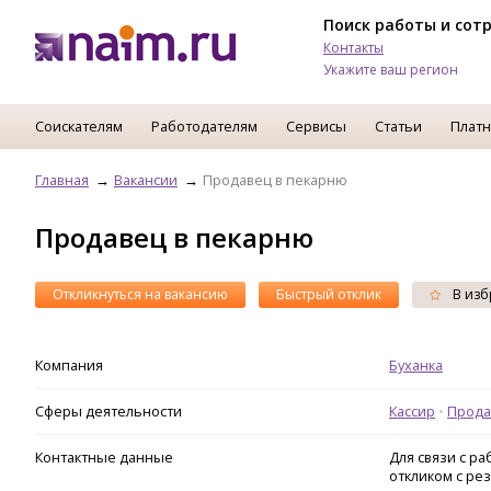
Поиск работы и сот
Контакты
Укажите ваш регион
Соискателям
Работодателям
Сервисы
Статьи
Платн
Главная
Вакансии
Продавец в пекарню
Продавец в пекарню
Откликнуться на вакансию
Быстрый отклик
В изб
Компания
Буханка
Сферы деятельности
Кассир
Прода
Контактные данные
Для связи с р
откликом с ре