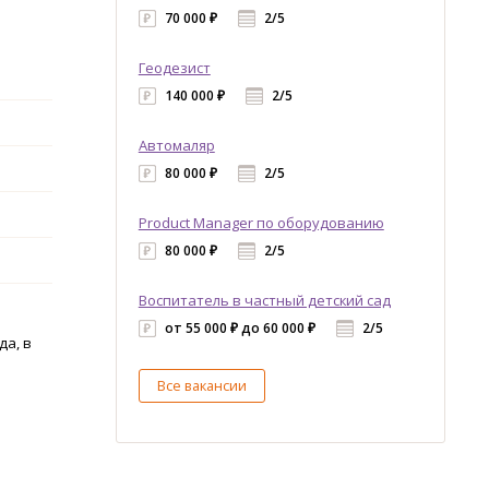
70 000 ₽
2/5
Геодезист
140 000 ₽
2/5
Автомаляр
80 000 ₽
2/5
Product Manager по оборудованию
80 000 ₽
2/5
Воспитатель в частный детский сад
e
от 55 000 ₽ до 60 000 ₽
2/5
да, в
Все вакансии