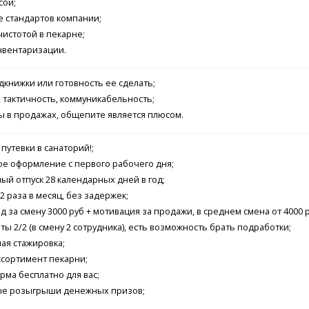
сой;
 стандартов компании;
чистотой в пекарне;
нвентаризации.
книжки или готовность ее сделать;
 тактичность, коммуникабельность;
 в продажах, общепите является плюсом.
путевки в санаторий!;
е оформление с первого рабочего дня;
й отпуск 28 календарных дней в год;
2 раза в месяц, без задержек;
д за смену 3000 руб + мотивация за продажи, в среднем смена от 4000 р
ты 2/2 (в смену 2 сотрудника), есть возможность брать подработки;
ая стажировка;
ссортимент пекарни;
рма бесплатно для вас;
е розыгрыши денежных призов;