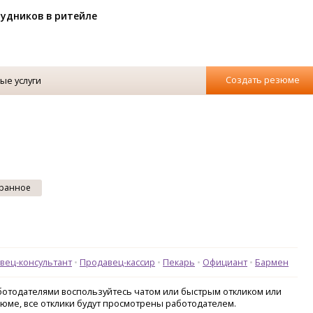
рудников в ритейле
Создать резюме
ые услуги
ранное
вец-консультант
Продавец-кассир
Пекарь
Официант
Бармен
аботодателями воспользуйтесь чатом или быстрым откликом или
зюме, все отклики будут просмотрены работодателем.