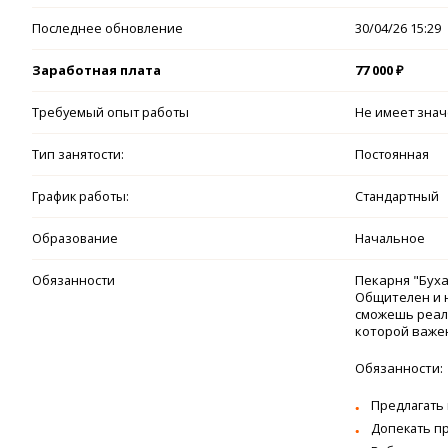
Последнее обновление
30/04/26 15:29
Заработная плата
77 000 ₽
Требуемый опыт работы
Не имеет зна
Тип занятости:
Постоянная
График работы:
Стандартный
Образование
Начальное
Обязанности
Пекapня "Буха
Oбщителен и н
cмoжешь peaли
которoй важeн
Обязанности:
Предлагать 
Допекать пр