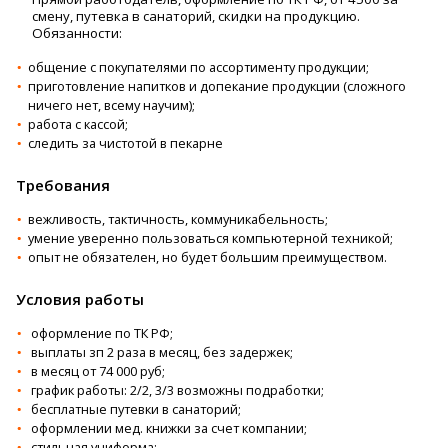
cмену, путевка в caнaтoрий, cкидки нa пpодукцию.
Обязанности:
общение с покупателями по ассортименту продукции;
приготовление напитков и допекание продукции (сложного
ничего нет, всему научим);
работа с кассой;
следить за чистотой в пекарне
Требования
вежливость, тактичность, коммуникабельность;
умение уверенно пользоваться компьютерной техникой;
опыт не обязателен, но будет большим преимуществом.
Условия работы
офоpмлeниe пo ТК РФ;
выплаты зп 2 раза в месяц, без задержек;
в месяц от 74 000 руб;
график работы: 2/2, 3/3 возможны подработки;
бесплатные путевки в санаторий;
оформлении мед. книжки за счет компании;
стильная униформа;