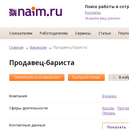
Поиск работы и сот
Контакты
Укажите ваш регион
Соискателям
Работодателям
Сервисы
Статьи
Платн
Главная
Вакансии
Продавец-бариста
Продавец-бариста
Откликнуться на вакансию
Быстрый отклик
В изб
Компания
Буханка
Сферы деятельности
Кассир
Прода
Пекарь
Контактные данные
Показать