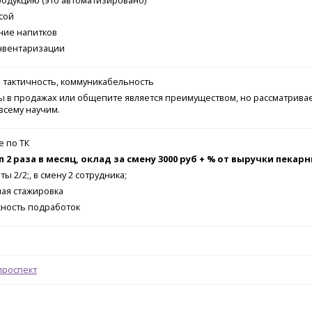
одукцию (это автоматизировано)
ссой
ние напитков
инвентаризации
 тактичность, коммуникабельность
ы в продажах или общепите является преимуществом, но рассматрива
 всему научим.
 по ТК
 2 раза в месяц, оклад за смену 3000 руб + % от выручки пекарн
ы 2/2;, в смену 2 сотрудника;
ая стажировка
жность подработок
проспект