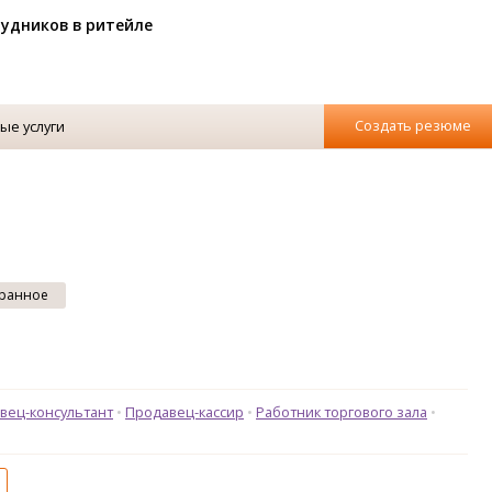
рудников в ритейле
Создать резюме
ые услуги
ранное
вец-консультант
Продавец-кассир
Работник торгового зала