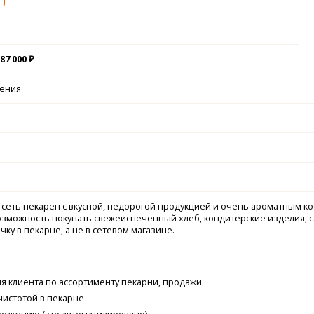
87 000 ₽
чения
то сеть пекарен с вкусной, недорогой продукцией и очень ароматным к
зможность покупать свежеиспеченный хлеб, кондитерские изделия, 
ку в пекарне, а не в сетевом магазине.
я клиента по ассортименту пекарни, продажи
чистотой в пекарне