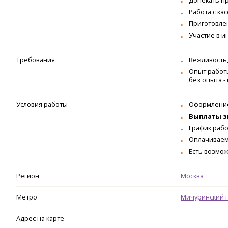
Допекать пр
Работа с ка
Приготовле
Участие в 
Требования
Вежливость,
Опыт работ
без опыта -
Условия работы
Оформление
Выплаты зп
График работ
Оплачиваем
Есть возмо
Регион
Москва
Метро
Мичуринский 
Адрес на карте