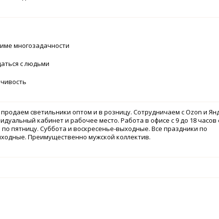
жиме многозадачности
щаться с людьми
йчивость
продаем светильники оптом и в розницу. Сотрудничаем с Ozon и Ян
идуальный кабинет и рабочее место. Работа в офисе с 9 до 18 часов 
по пятницу. Суббота и воскресенье-выходные. Все праздники по
ходные. Преимущественно мужской коллектив.