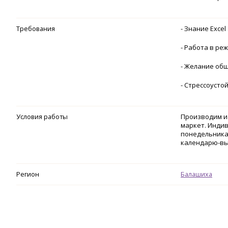
Требования
- Знание Excel
- Работа в ре
- Желание об
- Стрессоусто
Условия работы
Производим и 
маркет. Индив
понедельника 
календарю-вы
Регион
Балашиха