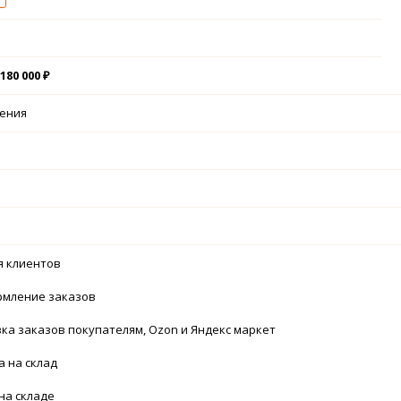
180 000 ₽
чения
я клиентов
рмление заказов
узка заказов покупателям, Ozon и Яндекс маркет
а на склад
 на складе