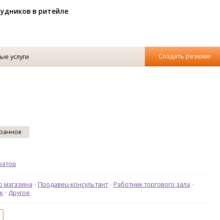
рудников в ритейле
Создать резюме
ые услуги
ранное
ратор
р магазина
Продавец-консультант
Работник торгового зала
к
Другое