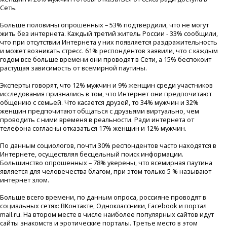
Сеть.
Больше половины опрошенных – 53% подтвердили, что не могут
жить без интернета. Каждый третий житель России - 33% сообщили,
что при отсутствии Интернета у них появляется раздражительность
и может возникать стресс. 61% респондентов заявили, что с каждым
годом все больше времени они проводят в Сети, а 15% беспокоит
растущая зависимость от всемирной паутины.
Эксперты говорят, что 12% мужчин и 9% женщин среди участников
исследования признались в том, что Интернет они предпочитают
общению с семьей. Что касается друзей, то 34% мужчин и 32%
женщин предпочитают общаться с друзьями виртуально, чем
проводить с ними временя в реальности. Ради интернета от
телефона согласны отказаться 17% женщин и 12% мужчин.
По данным социологов, почти 30% респондентов часто находятся в
Интернете, осуществляя бесцельный поиск информации.
Большинство опрошенных – 78% уверены, что всемирная паутина
является для человечества благом, при этом только 5 % называют
интернет злом.
Больше всего времени, по данным опроса, россияне проводят в
социальных сетях: ВКонтакте, Одноклассники, Facebook и портал
mail.ru. На втором месте в числе наиболее популярных сайтов идут
сайты знакомств и эротические порталы. Третье место в этом