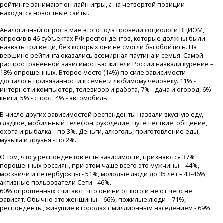
рейтинге занимают он-лайн игры, а на четвертой позиции
находятся новостные сайты.
Аналогичный опрос в мае этого года провели социологи ВЦИОМ,
опросив в 46 субъектах РФ респондентов, которые должны были
назвать три вещи, без которых они не смогли бы обойтись. На
вершине рейтинга оказались всемирная паутина и семья. Самой
распространенной зависимостью жители России назвали курение –
18% опрошенных. Второе место (14%) по силе зависимости
досталось привязанности к семье и любимому человеку. 11% -
интернет и компьютер, телевизор и работа, 7% - дача и огород, 6% -
книги, 5% - спорт, 4% - автомобиль.
В числе других зависимостей респонденты назвали вкусную еду,
сладкое, мобильный телефон, рукоделие, путешествие, общение,
охота и рыбалка – по 3%. Деньги, алкоголь, приготовление еды,
музыка и друзья - по 2%.
О том, что у респондентов есть зависимости, признаются 37%
порошенных россиян, при этом чаще всего это мужчины – 44%,
москвичи и петербуржцы - 51%, молодые люди до 35 лет – 43-46%,
активные пользователи Сети - 46%.
60% опрошенных считают, что они ни от кого и не от чего не
зависят. Обычно это женщины – 66%, пожилые люди – 71%,
респонденты, живущие в городах с миллионным населением - 69%.