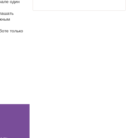
ачале один
глашать
ужным
боте только