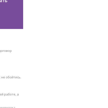
ать
договор
 не обойтись.
ей работе, а
авляется с