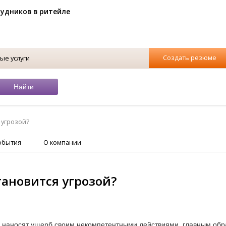
рудников в ритейле
Создать резюме
ые услуги
 угрозой?
обытия
О компании
тановится угрозой?
о, наносят ущерб своим некомпетентными действиями, главным обр