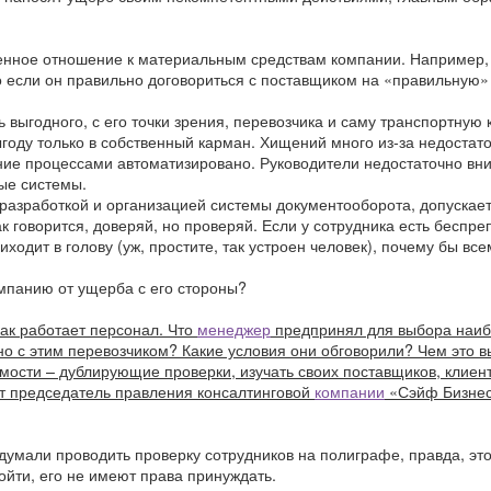
венное отношение к материальным средствам компании. Например
о если он правильно договориться с поставщиком на «правильную» 
 выгодного, с его точки зрения, перевозчика и саму транспортную
ыгоду только в собственный карман. Хищений много из-за недостат
ение процессами автоматизировано. Руководители недостаточно вн
ые системы.
разработкой и организацией системы документооборота, допускает
как говорится, доверяй, но проверяй. Если у сотрудника есть беспр
ходит в голову (уж, простите, так устроен человек), почему бы все
омпанию от ущерба с его стороны?
как работает персонал. Что
менеджер
предпринял для выбора наи
о с этим перевозчиком? Какие условия они обговорили? Чем это в
ости – дублирующие проверки, изучать своих поставщиков, клиенто
рит председатель правления консалтинговой
компании
«Сэйф Бизнес
думали проводить проверку сотрудников на полиграфе, правда, эт
ойти, его не имеют права принуждать.