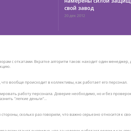
намерены силой защищ
свой завод
20 дек 2012
орам с откатами. Вкратке алгоритм таков: находит один менеджер, 
кцию.
 что вообще происходит в коллективы, как работает его персонал.
ировать работу персонала. Доверие необходимо, но и без проверок
знить "легкие деньги"...
 стороны, сколько раз говорили, что важно серьезно относится к сво
два всем станет очевидно, что за человек работает рядом и как спр