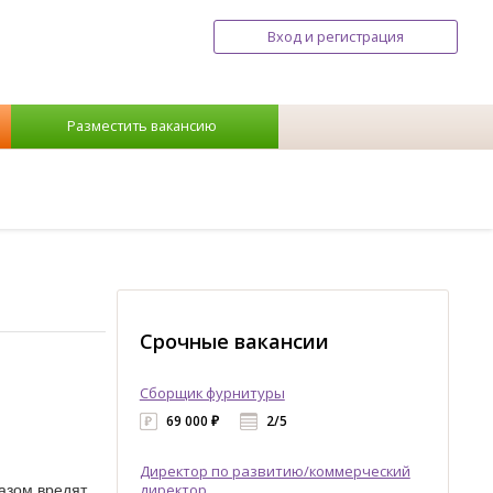
Вход и регистрация
Разместить вакансию
Срочные вакансии
Сборщик фурнитуры
69 000 ₽
2/5
Директор по развитию/коммерческий
азом вредят
директор