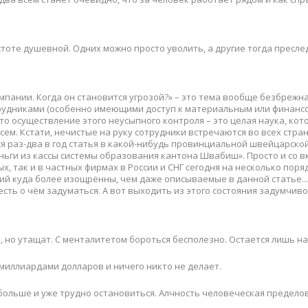
остоте душевной. Одних можно просто уволить, а другие тогда пресле
мпании. Когда он становится угрозой?» – это тема вообще безбрежна
сотрудниками (особенно имеющими доступ к материальным или финан
, что осуществление этого неусыпного контроля – это целая наука, ко
ем. Кстати, нечистые на руку сотрудники встречаются во всех стран
ся раз-два в год статья в какой-нибудь провинциальной швейцарской
ньги из кассы системы образования кантона Швабиш». Просто и со в
, так и в частных фирмах в России и СНГ сегодня на несколько поря
ий куда более изощрённы, чем даже описываемые в данной статье...
ть о чём задуматься. А вот выходить из этого состояния задумчиво
, но утащат. С менталитетом бороться бесполезно. Остается лишь на
т миллиардами долларов и ничего никто не делает.
 больше и уже трудно остановиться. Алчность человеческая пределов