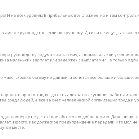
ро! И на всех уровнях В прибыльных все сложнее, но и там контроль
 само же руководство, если по-крупному. Да их и не ищут, так как ес
 пора руководству задуматься на тему, а нормальные ли условия ко
з-за маленьких зарплат или задержек с выплатами? Не только один
о мало, сколько бы ему не давали, а хочется все больше и больше, в
 воровать просто так, когда есть адекватные условия работы и зарп
ства среди людей, а все за счет человеческой организации труда и у
оходят проверку не детекторе абсолютно добровольно. Даже пишут 
авляет. Просто, как дружеское предупреждение передали, кто мол не
ругом месте.