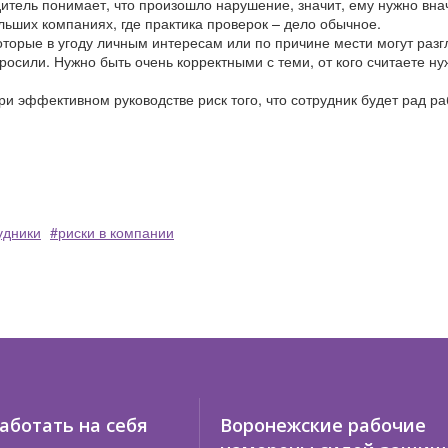
одитель понимает, что произошло нарушение, значит, ему нужно вн
льших компаниях, где практика проверок – дело обычное.
оторые в угоду личным интересам или по причине мести могут раз
росили. Нужно быть очень корректными с теми, от кого считаете н
при эффективном руководстве риск того, что сотрудник будет рад ра
удники
риски в компании
работать на себя
Воронежские рабочие