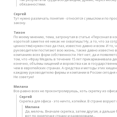
обязанностями.
Сергей
Тут нужно различать понятия - относятся с умыслом и по пр
закону.
Тихон
По моему мнению, тема, затронутая в статье «Персонал в ко
короткой заметке её никак не охватишь! Ну, а то, что за 
ценностям) нужен глаз да глаз, известно давно и всем. И то
руководители постигают всю жизнь, также давно известно вс
компаниях всех форм собственности. Нет-нет, да и появляет
том, что «Фрау Медель в течение 15 лет прикарманивала де
конечно, объёмы хищений и воровства как в государственных
чем в европейских странах. А средства и методы этих хищен
каждому руководителю фирмы и компании в России сегодня ес
Не советую!
Милана
Все-равно всех не проконтролируешь, хоть скрепку из офиса
Сергей
Скрепка для офиса - это ничто, копейки. В стране ворую
Милана
Да, мелочь. Вначале скрепка, затем другая, а дальше
вот по скрепочке страну и разворовали...