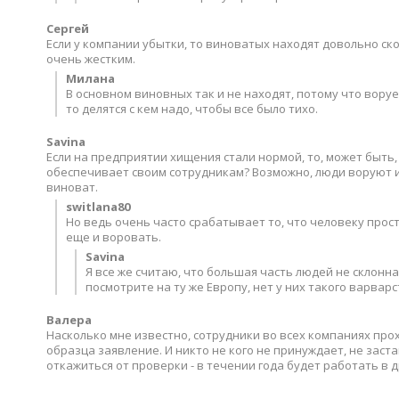
Сергей
Если у компании убытки, то виноватых находят довольно ско
очень жестким.
Милана
В основном виновных так и не находят, потому что ворует
то делятся с кем надо, чтобы все было тихо.
Savina
Если на предприятии хищения стали нормой, то, может быть,
обеспечивает своим сотрудникам? Возможно, люди воруют и
виноват.
switlana80
Но ведь очень часто срабатывает то, что человеку прост
еще и воровать.
Savina
Я все же считаю, что большая часть людей не склонна
посмотрите на ту же Европу, нет у них такого варвар
Валера
Насколько мне известно, сотрудники во всех компаниях пр
образца заявление. И никто не кого не принуждает, не заст
откажиться от проверки - в течении года будет работать в д