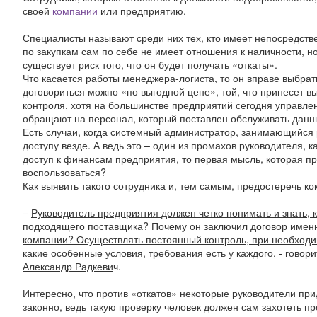
своей
компании
или предприятию.
Специалисты называют среди них тех, кто имеет непосредст
по закупкам сам по себе не имеет отношения к наличности, н
существует риск того, что он будет получать «откаты».
Что касается работы менеджера-логиста, то он вправе выбрать
договориться можно «по выгодной цене», той, что принесет в
контроля, хотя на большинстве предприятий сегодня управл
обращают на персонал, который поставлен обслуживать данн
Есть случаи, когда системный администратор, занимающийся 
доступу везде. А ведь это – один из промахов руководителя, 
доступ к финансам предприятия, то первая мысль, которая при
воспользоваться?
Как выявить такого сотрудника и, тем самым, предостеречь к
–
Руководитель предприятия должен четко понимать и знать, 
подходящего поставщика? Почему он заключил договор именн
компании? Осуществлять постоянный контроль, при необходим
какие особенные условия, требования есть у каждого, - гово
Александр Радкеви
ч.
Интересно, что против «откатов» некоторые руководители при
законно, ведь такую проверку человек должен сам захотеть пр