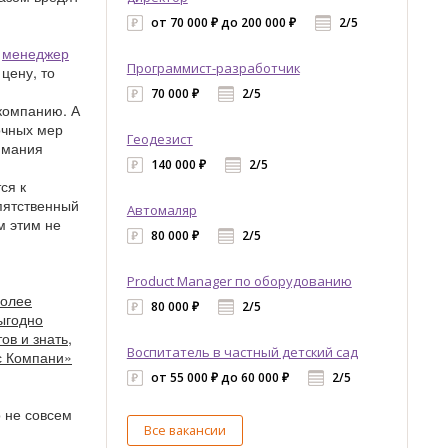
от 70 000 ₽ до 200 000 ₽
2/5
,
менеджер
Программист-разработчик
цену, то
70 000 ₽
2/5
 компанию. А
очных мер
Геодезист
имания
140 000 ₽
2/5
ся к
епятственный
Автомаляр
м этим не
80 000 ₽
2/5
Product Manager по оборудованию
более
80 000 ₽
2/5
ыгодно
в и знать,
Воспитатель в частный детский сад
 Компани»
от 55 000 ₽ до 60 000 ₽
2/5
о не совсем
Все вакансии