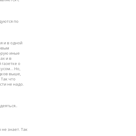
дуются по
я и в одной
совым
торую иные
ах и в
 газетке о
кусом… Но,
дков выше,
 Так что
сти не надо.
деяться..
 не знает. Так