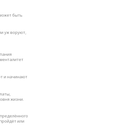
 может быть
ли уж воруют,
мпания
 менталитет
от и начинают
латы,
ровня жизни.
определённого
 пройдёт или