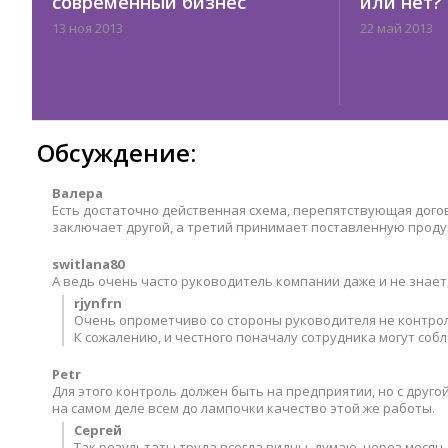
современный бизнес
или нет?
13 ноя 2013
22 май 2013
Обсуждение:
Валера
Есть достаточно действенная схема, перепятствующая догов
заключает другой, а третий принимает поставленную проду
switlana80
А ведь очень часто руководитель компании даже и не знает,
rjynfrn
Очень опрометчиво со стороны руководителя не контрол
К сожалению, и честного поначалу сотрудника могут собла
Petr
Для этого контроль должен быть на предприятии, но с другой
на самом деле всем до лампочки качество этой же работы.
Сергей
Так результаты труда всегда видны, думаю, через месяц-