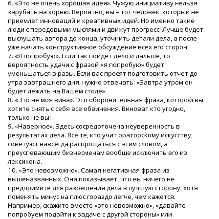
6. «Это не очень хорошая идея». Чужую инициативу нельзя
зарубать на корню. Вероятно, вы – тот человек, который не
приемлет инноваций и креативных идей. Но именно такие
люди с передовыми мыслями и движут прогресс! Лучше будет
выслушать автора до конца, уточнить детали дела, а после
уже начать конструктивное обсуждение всех его сторон.
7. «Я попробую». Если так пойдет дело и дальше, то
вероятность удачи с фразой «я попробую» будет
уменьшаться в разы. Если вас просят подготовить отчет до
утра завтрашнего дня, нужно отвечать: «Завтра утром он
будет лежать на Вашем столе».
8. «Это не моя вина». Это оборонительная фраза, которой вы
хотите снять с себя все обвинения. Виноват кто угодно,
только не вы!
9. «Наверное». Здесь сосредоточена неуверенность в
результатах дела. Все те, кто учит ораторскому искусству,
советуют навсегда распрощаться с этим словом, а
преуспевающим бизнесменам вообще исключить его из
лексикона.
10. «Это невозможно». Самая негативная фраза из
вышеназванных. Она показывает, что вы ничего не
предпримите для разрешения дела в лучшую сторону, хотя
поменять минус на плюс гораздо легче, чем кажется.
Например, скажите вместе «это невозможно», «давайте
попробуем подойти к задаче с другой стороны» или