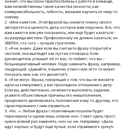
значит, что вы плохо приспособлены к работе в команде,
вам несвойственны такие качества личности, как:
коммуникабельность, гибкость, желание научиться чему-то
новому.
2. «Мне кажется». Этой фразой вы снизите планку своего
авторитета и ценность дела, которое вам поручено. Все, что
вам кажется или уже показалось, или ещё будет казаться –
из разряда мистики. Профессионалу не должно казаться, он
УВЕРЕН, что «это – лучшая стратегия».
3. «Я не знаю». Даже если вы считаете фразу открытой и
честной, она выглядит как пустая отговорка. Если
руководитель услышит её от вас, то поймет, что вы –
безынициативный человек. Надо заменить фразу, например,
следующей: «Давайте, я выясню ответ» или «Кто-то может
показать мне, как это делается?».
4. «Я не могу». Фраза, говорящая о том, что вы не желаете
идти на компромисс, у вас прохладное отношение к делу.
Если вы, действительно, не можете выполнить задание,
укажите объективные причины его невыполнения,
предложите делегировать полномочия кому-то другому, кто
гарантированно с ним справиться.
5. «Но…». Любая фраза с позитивным посылом будет
перечеркнута одним лишь словом «но». Совет здесь прост:
нужно всякий раз заменять «но» на «и». Например: «Дела
идут хорошо, и будут ещё лучше, если справимся к сроку!»