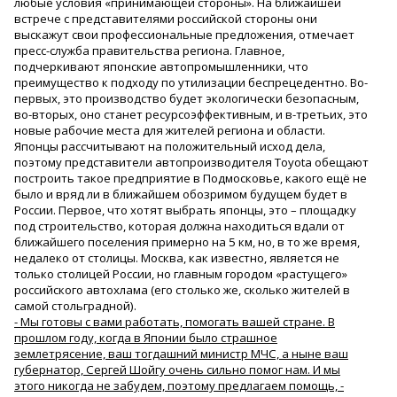
любые условия «принимающей стороны». На ближайшей
встрече с представителями российской стороны они
выскажут свои профессиональные предложения, отмечает
пресс-служба правительства региона. Главное,
подчеркивают японские автопромышленники, что
преимущество к подходу по утилизации беспрецедентно. Во-
первых, это производство будет экологически безопасным,
во-вторых, оно станет ресурсоэффективным, и в-третьих, это
новые рабочие места для жителей региона и области.
Японцы рассчитывают на положительный исход дела,
поэтому представители автопроизводителя Toyota обещают
построить такое предприятие в Подмосковье, какого ещё не
было и вряд ли в ближайшем обозримом будущем будет в
России. Первое, что хотят выбрать японцы, это – площадку
под строительство, которая должна находиться вдали от
ближайшего поселения примерно на 5 км, но, в то же время,
недалеко от столицы. Москва, как известно, является не
только столицей России, но главным городом «растущего»
российского автохлама (его столько же, сколько жителей в
самой стольградной).
- Мы готовы с вами работать, помогать вашей стране. В
прошлом году, когда в Японии было страшное
землетрясение, ваш тогдашний министр МЧС, а ныне ваш
губернатор, Сергей Шойгу очень сильно помог нам. И мы
этого никогда не забудем, поэтому предлагаем помощь, -