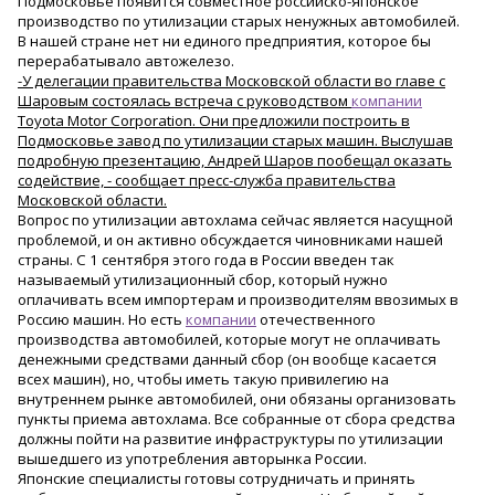
Подмосковье появится совместное российско-японское
производство по утилизации старых ненужных автомобилей.
В нашей стране нет ни единого предприятия, которое бы
перерабатывало автожелезо.
-У делегации правительства Московской области во главе с
Шаровым состоялась встреча с руководством
компании
Toyota Motor Corporation. Они предложили построить в
Подмосковье завод по утилизации старых машин. Выслушав
подробную презентацию, Андрей Шаров пообещал оказать
содействие, - сообщает пресс-служба правительства
Московской области.
Вопрос по утилизации автохлама сейчас является насущной
проблемой, и он активно обсуждается чиновниками нашей
страны. С 1 сентября этого года в России введен так
называемый утилизационный сбор, который нужно
оплачивать всем импортерам и производителям ввозимых в
Россию машин. Но есть
компании
отечественного
производства автомобилей, которые могут не оплачивать
денежными средствами данный сбор (он вообще касается
всех машин), но, чтобы иметь такую привилегию на
внутреннем рынке автомобилей, они обязаны организовать
пункты приема автохлама. Все собранные от сбора средства
должны пойти на развитие инфраструктуры по утилизации
вышедшего из употребления авторынка России.
Японские специалисты готовы сотрудничать и принять