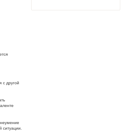
ется
 с другой
ать
валенте
 неумение
й ситуации.