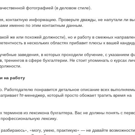
качественной фотографией (в деловом стиле).
ия, контактную информацию. Проверьте дважды, не напутали ли вы
 вами именно по этим контактным данным.
такой же или похожей должности), но и работу в смежных направл
петентность в нескольких областях прибавит плюсы к вашей кандид
учебные заведения, в которых проходили обучение, с указанием ф
, тренингов в сфере бухгалтерии. Не стоит упоминать о курсах ли
 должности.
и на работу
о. Работодателю понравится детальное описание всех выполняем
атривает hr-менеджер, который просто обожает тратить время на
 терминов из лексикона бухгалтера. Вас не должны понять с перво
те профессиональную лексику.
о разбираюсь», «могу, умею, практикую» — не давайте возможности