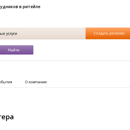
рудников в ритейле
Создать резюме
ые услуги
обытия
О компании
тера