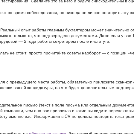
тестирования. Сделайте это за него и будьте снисходительны в оц
сят во время собеседования, но никогда не лишне повторить эту в
. Реальный опыт работы главным бухгалтером может значительно от
зывать только то, что подтверждено документами. Даже если у вас 
 трудовой — 2 года работы секретарем после института.
лать не стоит, просто прочитайте советы наоборот — с позиции «че
еля с предыдущего места работы, обязательно приложите скан-коп
и оценке вашей кандидатуры, но это будет дополнительным подтве
дительное письмо (текст в поле письма или отдельным документо
ой компании, чем она вас привлекла и какие вы видите перспективы
аботу именно вас. Информация в CV не должна повторять текст рез
ентируйтесь на
образец по ссылке
. Это готовый пример заполнения,