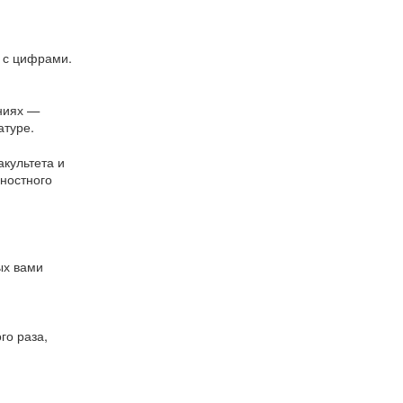
 с цифрами.
ениях —
атуре.
акультета и
чностного
ых вами
го раза,