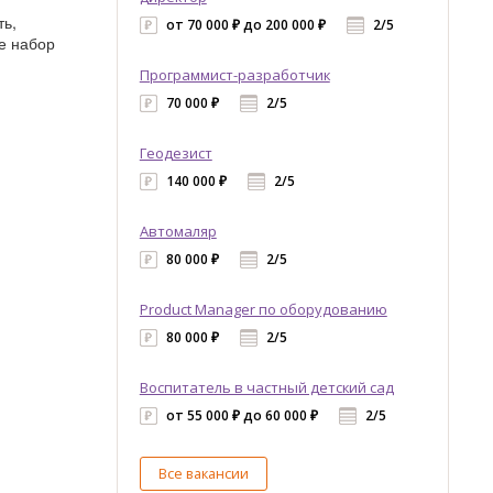
ть,
от 70 000 ₽ до 200 000 ₽
2/5
е набор
Программист-разработчик
70 000 ₽
2/5
Геодезист
140 000 ₽
2/5
Автомаляр
80 000 ₽
2/5
Product Manager по оборудованию
80 000 ₽
2/5
Воспитатель в частный детский сад
от 55 000 ₽ до 60 000 ₽
2/5
Все вакансии