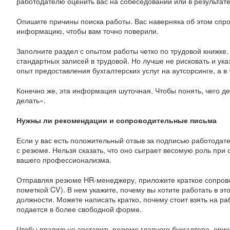
работодателю оценить вас на собеседовании или в результате 
Опишите причины поиска работы. Вас наверняка об этом спро
информацию, чтобы вам точно поверили.
Заполните раздел с опытом работы четко по трудовой книжке
стандартных записей в трудовой. Но лучше не рисковать и ука
опыт предоставления бухгалтерских услуг на аутсорсинге, а в
Конечно же, эта информация шуточная. Чтобы понять, чего де
делать».
Нужны ли рекомендации и сопроводительные письма
Если у вас есть положительный отзыв за подписью работодат
с резюме. Нельзя сказать, что оно сыграет весомую роль пр
вашего профессионализма.
Отправляя резюме HR-менеджеру, приложите краткое сопрово
пометкой CV). В нем укажите, почему вы хотите работать в эт
должности. Можете написать кратко, почему стоит взять на р
подается в более свободной форме.
Чтобы правильно составить резюме главного бухгалтера, ори