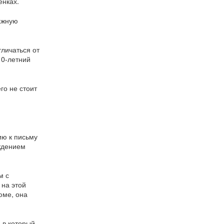
енках.
ажную
личаться от
10-летний
го не стоит
ию к письму
рждением
м с
 на этой
юме, она
 в который