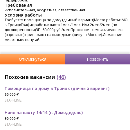
гардеробом.
Требования
Исполнительная, аккуратная, ответственная
Условия работы
Требуется помощница по дому (дачный вариант)Место работы: МО,
г. ТроицкГрафик работы: вахта 1мес./1мес. Или 2мес./2мес. (по
договоренности)ЗП: 60.000 руб./мес.Проживает семья 4 человека
(взрослые) приезжают на выходные (живут в Москве).Домашние
животные: попугай.
Откликнуться
Позвонить
Похожие вакансии
(46)
Помощница по дому в Троицк (дачный вариант)
60 000 ₽
STAFFLIME
Няня на вахту 14/14 (г. Домодедово)
90 000 ₽
STAFFLIME