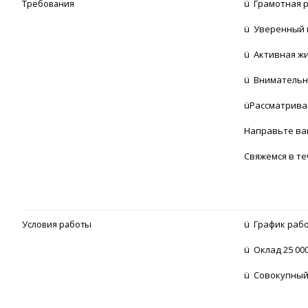
Требования
ü Грамотная 
ü Уверенный 
ü Активная ж
ü Внимательн
üРассматрива
Направьте ваш
Свяжемся в те
Условия работы
ü График работ
ü Оклад 25 000
ü Совокупный 