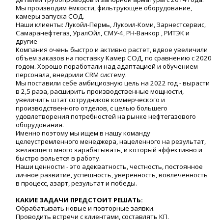
Мы производим ёмкости, фильтрующее оборудование,
камеры запуска СОД.
Наши клиенты: Лукойл-Пермь, Лукоил-Коми, Зарнестсервис,
Самаранефтегаз, УралОйл, СМУ-4, РН-Ванкор , РИТЭК и
другие
Компания очень быстро и активно растет, вдвое увеличили
объем заказов на поставку Камер СОД, по сравнению с 2020
годом. Хорошо поработали над адаптацией и обучением
персонала, внедрили CRM систему.
Мы поставили себе амбициозную цель на 2022 год - вырасти
в 2,5 раза, расширить производственные мощности,
увеличить штат сотрудников коммерческого и
производственного отделов, с целью большего
удовлетворения потребностей на рынке нефтегазового
оборудования.
Именно поэтому мы ищем в нашу команду
целеустремленного менеджера, нацеленного на результат,
желающего много зарабатывать, и который эффективно и
быстро вольется в работу.
Наши ценности - это адекватность, честность, постоянное
личное развитие, успешность, уверенность, вовлеченность
в процесс, азарт, результат и победы.
КАКИЕ ЗАДАЧИ ПРЕДСТОИТ РЕШАТЬ:
Обрабатывать новые и повторные заявки.
Проводить встречи с клиентами, составлять КП.