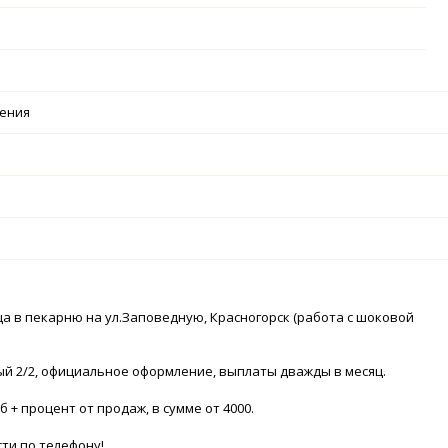
чения
 в пекарню на ул.Заповедную, Красногорск (работа с шоковой
й 2/2, официальное оформление, выплаты дважды в месяц.
б + процент от продаж, в сумме от 4000.
ти по телефону!