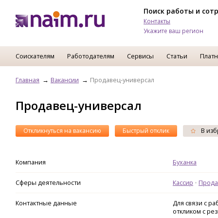
Поиск работы и сот
Контакты
Укажите ваш регион
Соискателям
Работодателям
Сервисы
Статьи
Платн
Главная
Вакансии
Продавец-универсал
Продавец-универсал
Откликнуться на вакансию
Быстрый отклик
В изб
Компания
Буханка
Сферы деятельности
Кассир
Прода
Контактные данные
Для связи с р
откликом с ре