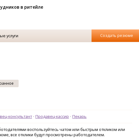
рудников в ритейле
Создать резюме
ые услуги
ранное
вец-консультант
Продавец-кассир
Пекарь
аботодателями воспользуйтесь чатом или быстрым откликом или
зюме, все отклики будут просмотрены работодателем.