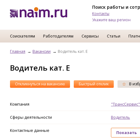
Поиск работы и сот
Контакты
Укажите ваш регион
Соискателям
Работодателям
Сервисы
Статьи
Платн
Главная
Вакансии
Водитель кат. Е
Водитель кат. Е
Откликнуться на вакансию
Быстрый отклик
В изб
Компания
"ТрансСервис"
Сферы деятельности
Водитель
Контактные данные
Показать