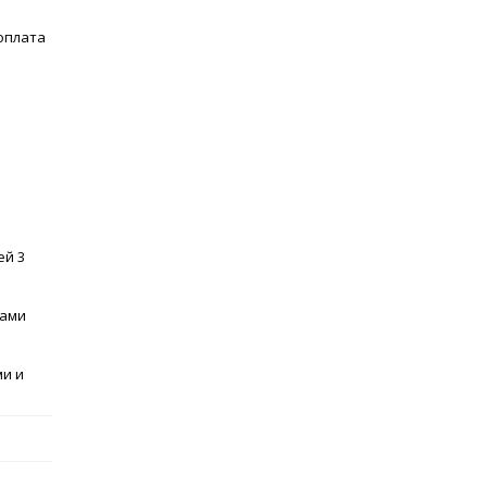
оплата
ей 3
ками
ми и