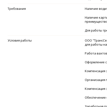
Требования
Наличие водит
Наличие карты
преимущество
Для работы тр
Условия работы
ООО "ТрансСе
для работы н
Работа вахтов
Оформление со
Компенсация з
Организация г
Компенсация 
Обеспечение 
Заработная пл