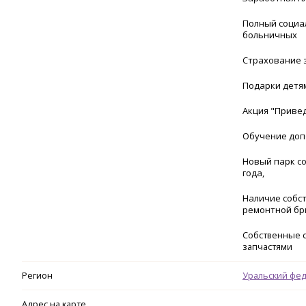
Полный социа
больничных
Страхование з
Подарки детя
Акция "Привед
Обучение доп
Новый парк с
года,
Наличие собс
ремонтной бр
Собственные с
запчастями
Регион
Уральский фе
Адрес на карте