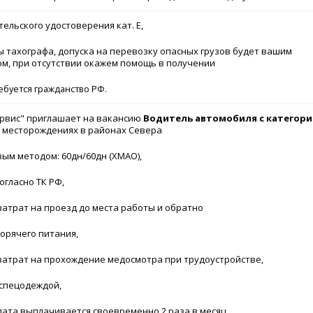
ельского удостоверения кат. Е,
 тахографа, допуска на перевозку опасных грузов будет вашим
м, при отсутствии окажем помощь в получении
ебуется гражданство РФ.
рвис" приглашает на вакансию
Водитель автомобиля с категори
а месторождениях в районах Севера
ым методом: 60дн/60дн (ХМАО),
гласно ТК РФ,
атрат на проезд до места работы и обратно
орячего питания,
затрат на прохождение медосмотра при трудоустройстве,
спецодеждой,
ата выплачивается своевременно 2 раза в месяц,