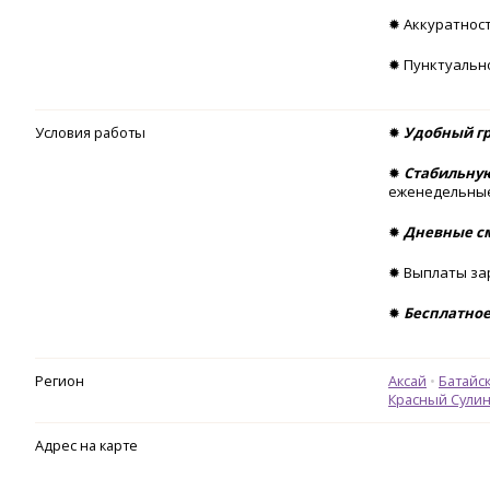
✹ Аккуратност
✹ Пунктуально
Условия работы
✹
Удобный г
✹
Стабильну
еженедельные
✹
Дневные 
✹ Выплаты з
✹
Бесплатно
Регион
Аксай
Батайс
Красный Сули
Адрес на карте