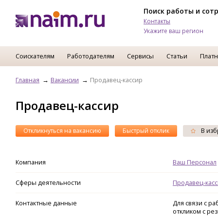
Поиск работы и сот
Контакты
Укажите ваш регион
Соискателям
Работодателям
Сервисы
Статьи
Платн
Главная
Вакансии
Продавец-кассир
Продавец-кассир
Откликнуться на вакансию
Быстрый отклик
В изб
Компания
Ваш Персонал
Сферы деятельности
Продавец-кас
Контактные данные
Для связи с р
откликом с ре