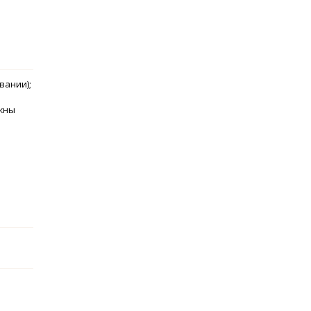
вании);
ожны