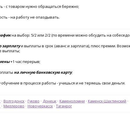
ь - с товаром нужно обращаться бережно;
сть - на работу не опаздывать.
рафик
на выбор: 5/2 или 2/2 (по времени можно обсудить на собеседо
ю зарплату
и выплаты в срок (аванс и зарплата), плюс премии. Возм
 выплаты;
смены
+1 час перерыв;
арплаты
на личную банковскую карту
;
е
обучение в процессе работы - учишься и не теряешь свои деньги.
к
Волгодонск
Гуково
Донецк
Каменоломни
Каменск-Шахтинский
н
Миллерово
Новочеркасск
Таганрог