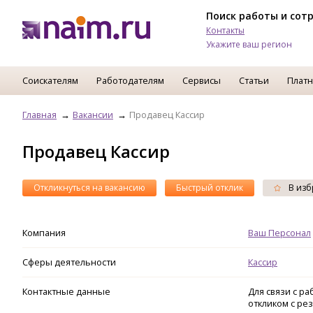
Поиск работы и сот
Контакты
Укажите ваш регион
Соискателям
Работодателям
Сервисы
Статьи
Платн
Главная
Вакансии
Продавец Кассир
Продавец Кассир
Откликнуться на вакансию
Быстрый отклик
В изб
Компания
Ваш Персонал
Сферы деятельности
Кассир
Контактные данные
Для связи с р
откликом с ре