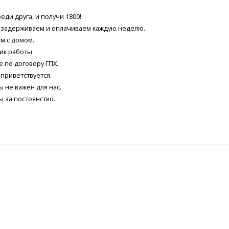
еди друга, и получи 1800!
 задерживаем и оплачиваем каждую неделю.
м с домом.
ик работы.
 по договору ГПХ.
приветствуется.
 не важен для нас.
ы за постоянство.