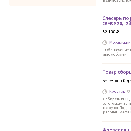
Взаимодействие
Слесарь по
самоходной
52 100 ₽
Можайский
- Обеспечение 
автомобилей.
Повар сбор
от 35 000 ₽ до
Креатив
Собирать пиццы
заготовкам;Зан
нагрузок;Подде
рабочем месте в
Фрезеровщ