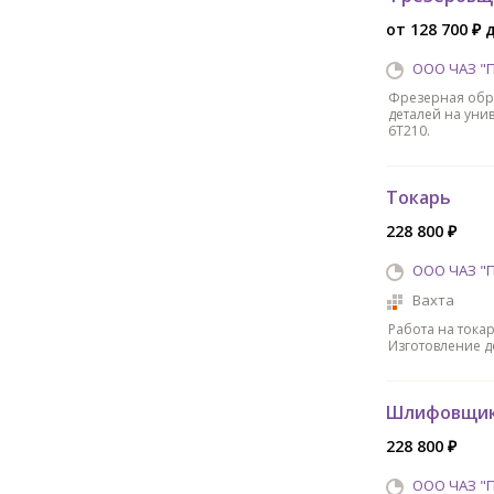
от 128 700 ₽ 
ООО ЧАЗ "
Фрезерная обра
деталей на уни
6Т210.
Токарь
228 800 ₽
ООО ЧАЗ "
Вахта
Работа на токар
Изготовление д
Шлифовщи
228 800 ₽
ООО ЧАЗ "