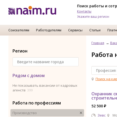
Поиск работы и сот
Контакты
Укажите ваш регион
Соискателям
Работодателям
Сервисы
Статьи
Платн
Главная
Вак
Регион
Работа 
Рядом с домом
Поиск на ка
Не показывать вакансии от кадровых
агенств
399
Охранник с
строительн
Работа по профессиям
52 500 ₽
Производство
Зевс
Мо