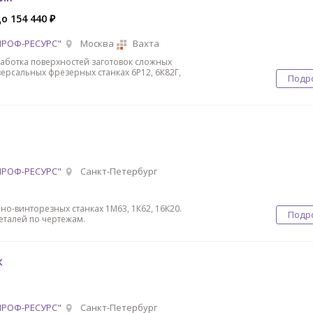
до 154 440 ₽
ПРОФ-РЕСУРС"
Москва
Вахта
ботка поверхностей заготовок сложных
версальных фрезерных станках 6Р12, 6К82Г,
Подр
ПРОФ-РЕСУРС"
Санкт-Петербург
но-винторезных станках 1М63, 1К62, 16К20.
Подр
еталей по чертежам.
к
ПРОФ-РЕСУРС"
Санкт-Петербург