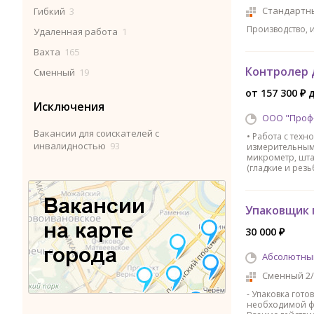
Стандартн
Гибкий
3
Производство, 
Удаленная работа
1
Вахта
165
Контролер 
Сменный
19
от 157 300 ₽ 
Исключения
ООО "Проф
Вакансии для соискателей с
• Работа с техн
инвалидностью
93
измерительным
микрометр, шта
(гладкие и резь
Упаковщик 
30 000 ₽
Абсолютны
Сменный 2/
- Упаковка гот
необходимой фу