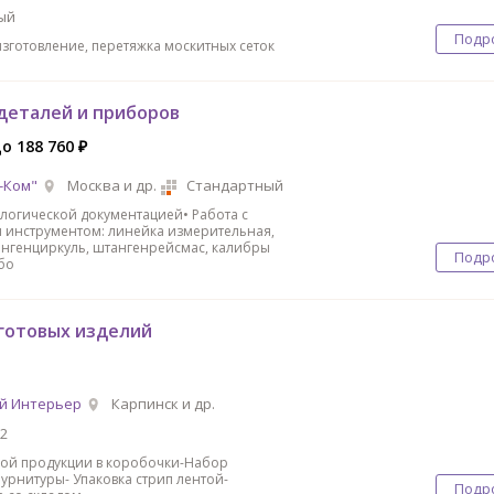
ый
Подр
изготовление, перетяжка москитных сеток
деталей и приборов
до 188 760 ₽
-Ком"
Москва и др.
Стандартный
ологической документацией• Работа с
 инструментом: линейка измерительная,
нгенциркуль, штангенрейсмас, калибры
Подр
бо
готовых изделий
й Интерьер
Карпинск и др.
2
овой продукции в коробочки-Набор
рнитуры- Упаковка стрип лентой-
Подр