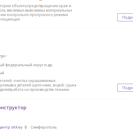
тории объекта;предотвращение краж и
оль ввозимых-вывозимых материальных
ение контрольно-пропускного режима
Подр
посещающих
ТР"
й федеральный округ и др.
ый
еталей; очистка окрашиваемых
промывка деталей щелочами, водой; сушка
Подр
елийработа на производстве техники
онструктор
центр оККеу
Симферополь