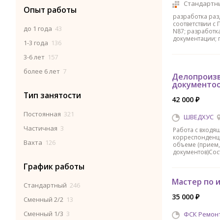
Стандартн
Опыт работы
разработка раз
соответствии с
до 1 года
43
N87; разработк
документации; 
1-3 года
136
3-6 лет
157
более 6 лет
7
Делопроизв
документо
Тип занятости
42 000 ₽
Постоянная
321
ШВЕДХУС
Частичная
3
Работа с входя
корреспонденц
Вахта
126
объеме (прием,
документов)Сос
График работы
Мастер по 
Стандартный
246
35 000 ₽
Сменный 2/2
13
Сменный 1/3
3
ФСК Ремон