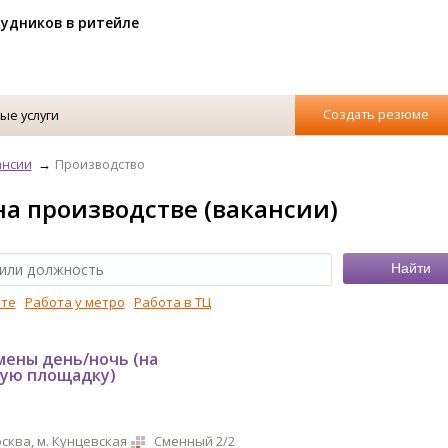
рудников в ритейле
Создать резюме
ые услуги
ансии
Производство
на производстве (вакансии)
рте
Работа у метро
Работа в ТЦ
мены день/ночь (на
ую площадку)
сква, м. Кунцевская
Сменный 2/2