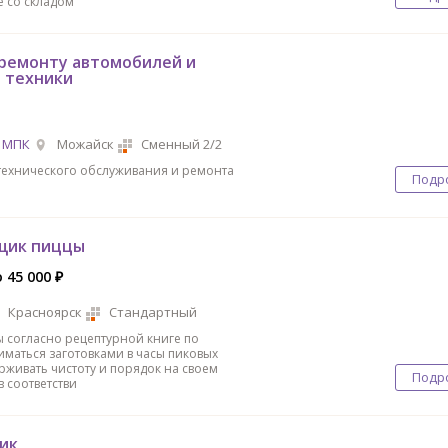
 со складом
 ремонту автомобилей и
 техники
 МПК
Можайск
Сменный 2/2
технического обслуживания и ремонта
Подр
щик пиццы
 45 000 ₽
Красноярск
Стандартный
 согласно рецептурной книге по
иматься заготовками в часы пиковых
рживать чистоту и порядок на своем
Подр
 соответстви
ик