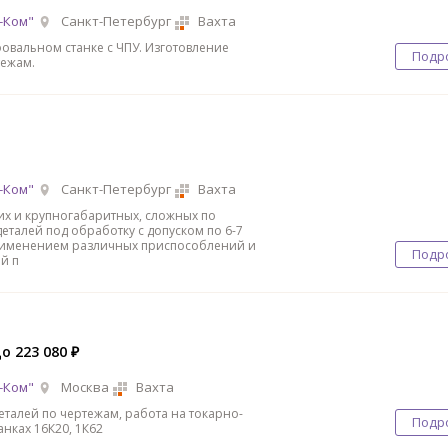
-Ком"
Санкт-Петербург
Вахта
овальном станке с ЧПУ. Изготовление
Подр
тежам.
-Ком"
Санкт-Петербург
Вахта
их и крупногабаритных, сложных по
еталей под обработку с допуском по 6-7
применением различных приспособлений и
Подр
й п
до 223 080 ₽
-Ком"
Москва
Вахта
еталей по чертежам, работа на токарно-
Подр
нках 16К20, 1К62