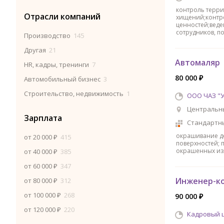
контроль терри
Отрасли компаний
хищений;контр
ценностей;вед
сотрудников, 
Производство
145
Другая
21
Автомаляр
HR, кадры, тренинги
7
80 000 ₽
Автомобильный бизнес
3
Строительство, недвижимость
1
ООО ЧАЗ "У
Центральны
Зарплата
Стандартн
окрашивание д
от 20 000 ₽
415
поверхностей; 
окрашенных изд
от 40 000 ₽
385
от 60 000 ₽
347
Инженер-к
от 80 000 ₽
312
от 100 000 ₽
268
90 000 ₽
от 120 000 ₽
220
Кадровый 