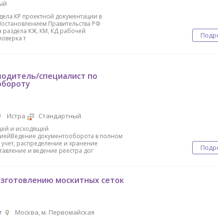
ый
дела КР проектной документации в
 Постановлением Правительства РФ
а раздела КЖ, КМ, КД рабочей
Подр
поверка т
одитель/специалист по
обороту
Истра
Стандартный
щей и исходящей
иейВедение документооборота в полном
 учет, распределение и хранение
Подр
тавление и ведение реестра дог
изготовлению москитных сеток
т
Москва, м. Первомайская