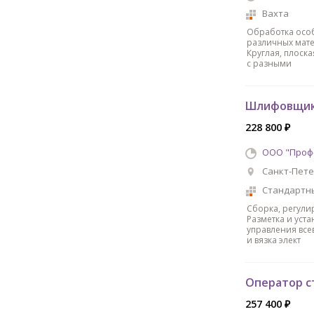
Вахта
Обработка особ
различных мате
Круглая, плоск
с разными
Шлифовщи
228 800 ₽
ООО "Проф
Санкт-Пете
Стандартн
Сборка, регули
Разметка и уста
управления все
и вязка элект
Оператор с
257 400 ₽