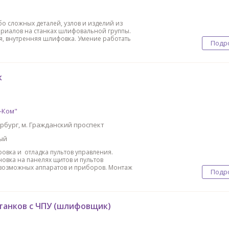
о сложных деталей, узлов и изделий из
риалов на станках шлифовальной группы.
ая, внутренняя шлифовка. Умение работать
Подр
к
-Ком"
рбург, м. Гражданский проспект
ый
ровка и отладка пультов управления.
новка на панелях щитов и пультов
возможных аппаратов и приборов. Монтаж
Подр
танков с ЧПУ (шлифовщик)