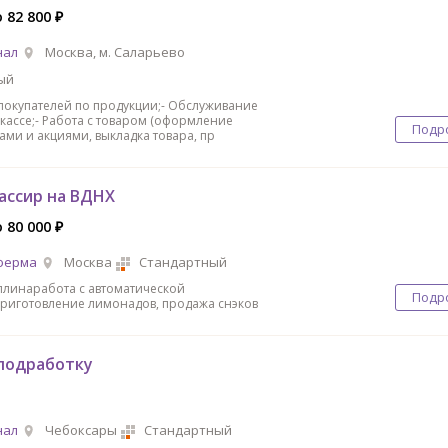
 82 800 ₽
нал
Москва, м. Саларьево
ый
 покупателей по продукции;- Обслуживание
 кассе;- Работа с товаром (оформление
Подр
ами и акциями, выкладка товара, пр
ассир на ВДНХ
 80 000 ₽
ферма
Москва
Стандартный
плина⁠работа с автоматической
Подр
иготовление лимонадов, продажа снэков
 подработку
нал
Чебоксары
Стандартный