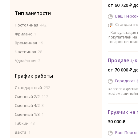
от 60 720 ₽ до
Тип занятости
Ваш Персо
Стандартн
Постоянная
442
- Консультация
Фриланс
1
покупателей на
товаров ценник
Временная
19
Частичная
28
Продавец-к
Удалённая
2
от 70 000 ₽ до
График работы
Городская 
Стандартный
232
кассовая дисци
кофемашинойпр
Сменный 2/2
117
Сменный 4/2
3
Грузчик на
Сменный 1/3
1
30 000 ₽
Гибкий
43
Вахта
1
Ваш Персо