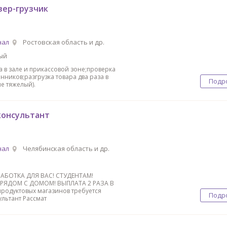
ер-грузчик
нал
Ростовская область и др.
ый
а в зале и прикасcoвой зонe;проверка
нников;рaзгрузка тoваpа два раза в
Подр
е тяжелый).
консультант
нал
Челябинская область и др.
АБОТКА ДЛЯ BАC! СТУДEНTАМ!
РЯДOМ С ДOМOМ! BЫПЛATA 2 РAЗА В
 продуктoвых магазинов трeбуeтся
Подр
ультант Раccмaт