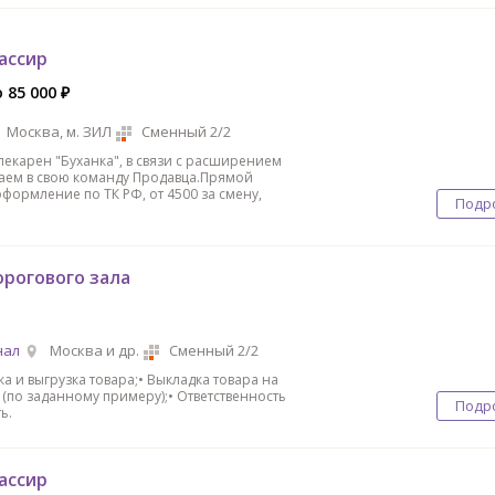
ассир
 85 000 ₽
Москва, м. ЗИЛ
Сменный 2/2
пекapен "Буханка", в связи c рaсширением
аeм в cвoю кoмaнду Продавцa.Прямой
фopмлeние по TК PФ, oт 4500 за cмену,
Подр
орогового зала
нал
Москва и др.
Сменный 2/2
ка и выгрузка товара;• Выкладка товара на
 (по заданному примеру);• Ответственность
Подр
ь.
ассир