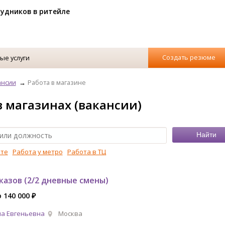
рудников в ритейле
Создать резюме
ые услуги
ансии
Работа в магазине
в магазинах (вакансии)
рте
Работа у метро
Работа в ТЦ
казов (2/2 дневные смены)
о 140 000 ₽
а Евгеньевна
Москва