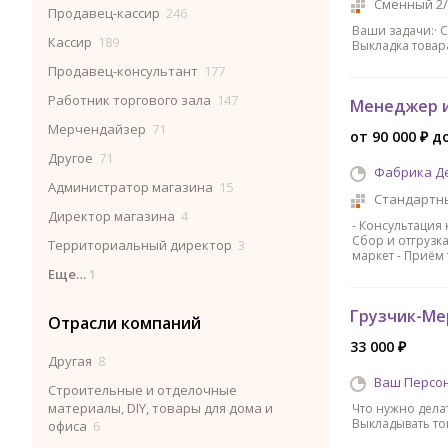
Сменный 2/
Продавец-кассир
246
Ваши задачи:· 
Кассир
189
Выкладка товар
Продавец-консультант
177
Работник торгового зала
147
Менеджер и
Мерчендайзер
71
от 90 000 ₽ д
Другое
71
Фабрика Д
Администратор магазина
15
Стандартн
Директор магазина
4
- Консультация 
Сбор и отгрузка
Территориальный директор
3
маркет - Приём 
Еще…
1
Грузчик-Ме
Отрасли компаний
33 000 ₽
Другая
8
Ваш Персо
Строительные и отделочные
материалы, DIY, товары для дома и
Что нужно делат
Выкладывать тов
офиса
6