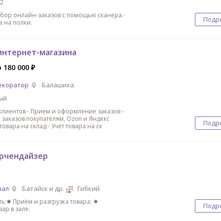
2
Сбор онлайн-заказов с помощью сканера.·
Подр
а на полки.
нтернет-магазина
о 180 000 ₽
екоратор
Балашиха
ый
клиентов - Прием и оформление заказов -
 заказов покупателям, Ozon и Яндекс
Подр
товара на склад - Учёт товара на ск
рчендайзер
нал
Батайск и др.
Гибкий
ь:✹ Приём и разгрузка товара; ✹
Подр
ар в зале.