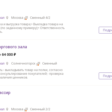
нал
Москва
Сменный 4/2
ка и выгрузка товара;• Выкладка товара на
 (по заданному примеру);• Ответственность
Подр
ь.
оргового зала
 64 000 ₽
нал
Солнечногорск
Сменный
ь:- выкладывать товар на полки, согласно
консультирование покупателей;- проверка
Подр
 наличия ценников.
ассир
нал
Москва
Сменный 2/2