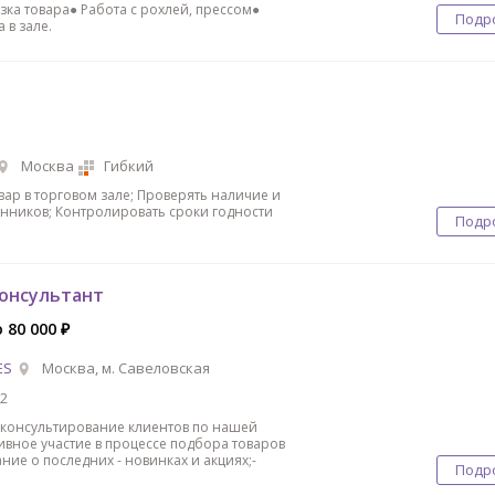
зка товара● Работа с рохлей, прессом●
Подр
 в зале.
Москва
Гибкий
вар в торговом зале; Проверять наличие и
енников; Контролировать сроки годности
Подр
онсультант
 80 000 ₽
ES
Москва, м. Савеловская
2
 консультирование клиентов по нашей
тивное участие в процессе подбора товаров
ие о последних - новинках и акциях;-
Подр