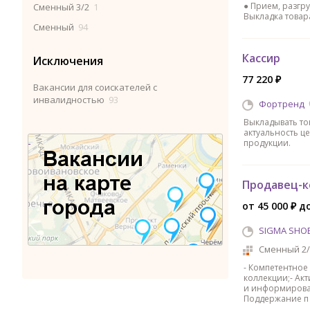
● Прием, разгру
Сменный 3/2
1
Выкладка товара
Сменный
94
Кассир
Исключения
77 220 ₽
Вакансии для соискателей с
инвалидностью
93
Фортренд
Выкладывать то
актуальность ц
продукции.
Продавец-к
от 45 000 ₽ до
SIGMA SHO
Сменный 2/
- Компетентное
коллекции;- Ак
и информирован
Поддержание п