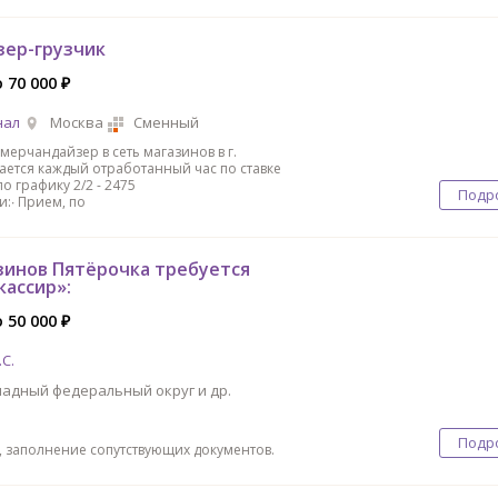
ер-грузчик
 70 000 ₽
нал
Москва
Сменный
мерчандайзер в сеть магазинов в г.
ется каждый отработанный час по ставке
по графику 2/2 - 2475
Подр
:∙ Прием, по
азинов Пятёрочка требуется
кассир»:
 50 000 ₽
С.
адный федеральный округ и др.
Подр
й, заполнение сопутствующих документов.