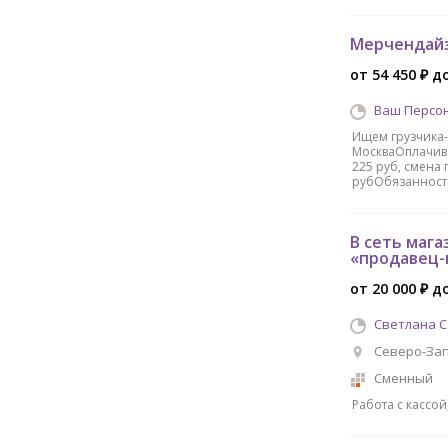
Мерчендайз
от 54 450 ₽ до
Ваш Персо
Ищем грузчика-
МоскваОплачива
225 руб, смена 
рубОбязанности
В сеть маг
«продавец-
от 20 000 ₽ до
Светлана С.
Северо-Зап
Сменный
Работа с кассо