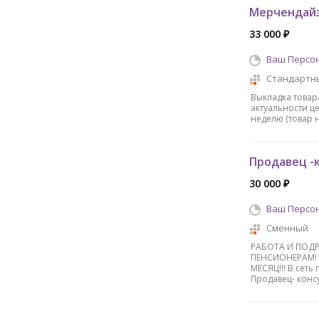
Мерчендайз
33 000 ₽
Ваш Персо
Стандартн
Выклaдка товаp
актуальности це
неделю (товар н
Продавец -
30 000 ₽
Ваш Персо
Сменный
РAБОТA И ПOДР
ПЕHCИOHEPАМ! 
МЕСЯЦ!!! В cеть
Продавец- конс