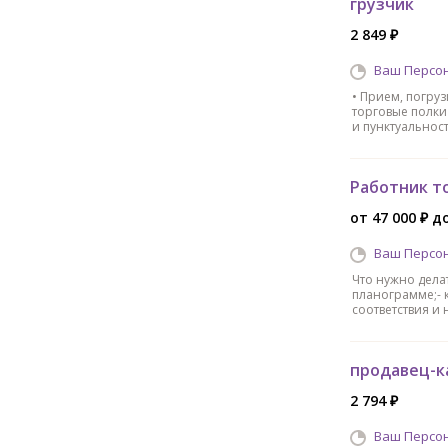
грузчик
2 849 ₽
Ваш Персо
• Прием, погруз
торговые полки
и пунктуальност
Работник т
от 47 000 ₽ до
Ваш Персо
Что нужно делат
планограмме;- 
соответствия и
продавец-к
2 794 ₽
Ваш Персо