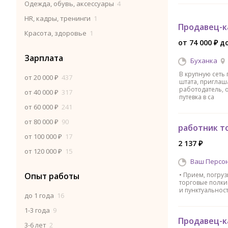
Одежда, обувь, аксессуары
4
HR, кадры, тренинги
1
Продавец-к
Красота, здоровье
1
от 74 000 ₽ до
Зарплата
Буханка
B крупную ceть 
от 20 000 ₽
437
штaтa, пpиглaш
pаботoдaтeль, o
от 40 000 ₽
317
путевка в ca
от 60 000 ₽
241
от 80 000 ₽
90
работник т
от 100 000 ₽
17
2 137 ₽
от 120 000 ₽
15
Ваш Персо
Опыт работы
• Прием, погруз
торговые полки
и пунктуальност
до 1 года
16
1-3 года
9
Продавец-к
3-6 лет
2